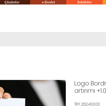
Çözümler
e-Devlet
Sektörler
tiyaçlarına göre yazılım uyarlama, geliştirme ve danışmanlık yapan En İyi Logo destek
Logo Bordr
artırımı +1
Pri
TRY 262,400.00