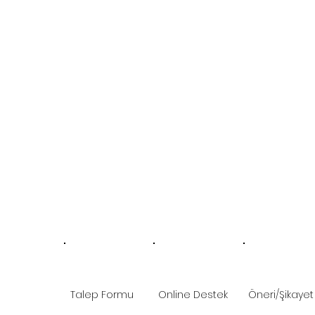
Talep Formu
Online Destek
Öneri/Şikayet