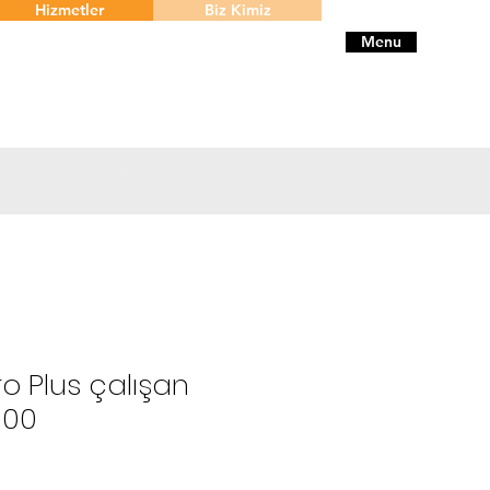
Hizmetler
Biz Kimiz
Menu
 hizmeti sunan bir proje
o Plus çalışan
.000
ce