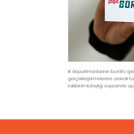
İK departmanlarının bordro işlem
gerçekleştirmelerine olanak t
takibinin kolaylığı sayesinde o