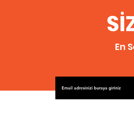
Sİ
En S