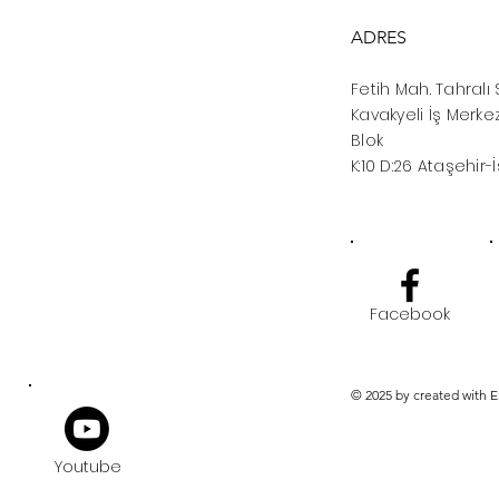
ADRES
Fetih Mah. Tahralı 
Kavakyeli İş Merkez
Blok
K:10 D:26 Ataşehir-
Facebook
© 2025 by created with 
Youtube