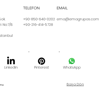
TELEFON
EMAIL
Sok.
+90-850-640-0202
ema@emagrupas.com
i No:7/B
+90-216-414-5728
İstanbul
LinkedIn
Pinterest
WhatsApp
Başa Dön
Ema