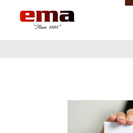
LOGO ERP ürünleri ile şirket ih
şirketidir.