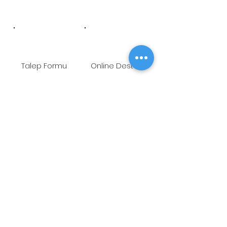
Talep Formu
Online Destek
Öneri/Şikayet
Youtube
ADRES
Fetih Mah. Tahralı Sok.
Kavakyeli İş Merkezi No:7/B Blok
K:10 D:26 Ataşehir-İstanbul