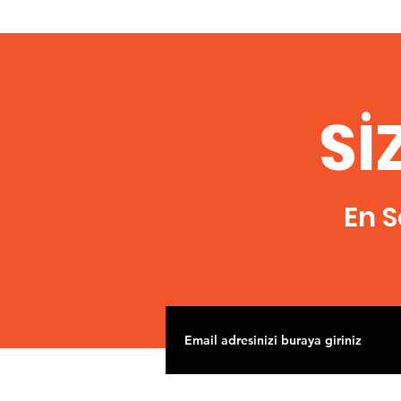
Sİ
En S