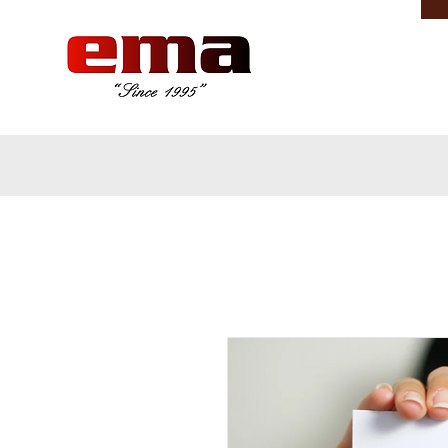
LOGO ERP ürünleri ile şirket ih
şirketidir.