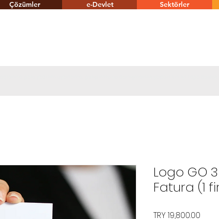
Çözümler
e-Devlet
Sektörler
tiyaçlarına göre yazılım uyarlama, geliştirme ve danışmanlık yapan En İyi Logo destek
Logo GO 3
Fatura (1 f
Price
TRY 19,800.00