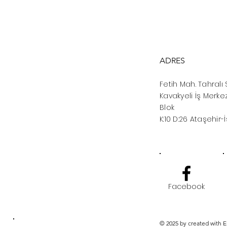
ADRES
Fetih Mah. Tahralı 
Kavakyeli İş Merkez
Blok
K:10 D:26 Ataşehir-
Facebook
© 2025 by created with 