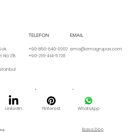
TELEFON
EMAIL
Sok.
+90-850-640-0202
ema@emagrupas.com
i No:7/B
+90-216-414-5728
İstanbul
LinkedIn
Pinterest
WhatsApp
Başa Dön
Ema