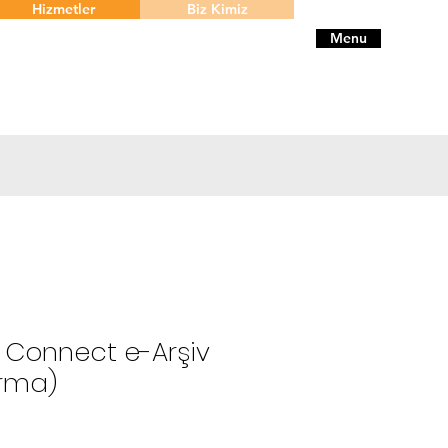
Hizmetler
Biz Kimiz
Menu
 hizmeti sunan bir proje
 Connect e-Arşiv
irma)