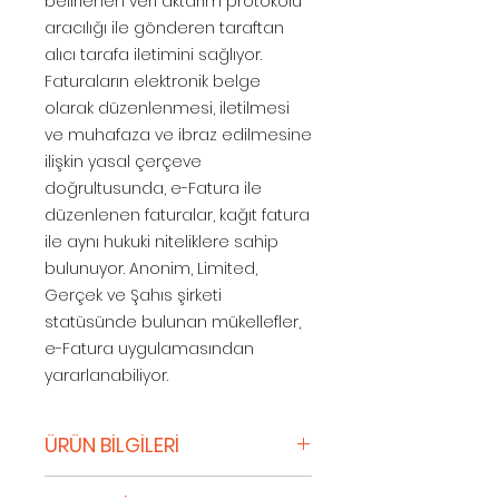
belirlenen veri aktarım protokolü
aracılığı ile gönderen taraftan
alıcı tarafa iletimini sağlıyor.
Faturaların elektronik belge
olarak düzenlenmesi, iletilmesi
ve muhafaza ve ibraz edilmesine
ilişkin yasal çerçeve
doğrultusunda, e-Fatura ile
düzenlenen faturalar, kağıt fatura
ile aynı hukuki niteliklere sahip
bulunuyor. Anonim, Limited,
Gerçek ve Şahıs şirketi
statüsünde bulunan mükellefler,
e-Fatura uygulamasından
yararlanabiliyor.
ÜRÜN BİLGİLERİ
Daha yüksek hız, daha düşük