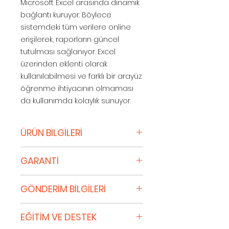
Microsoft Excel arasında dinamik
bağlantı kuruyor. Böylece
sistemdeki tüm verilere online
erişilerek, raporların güncel
tutulması sağlanıyor. Excel
üzerinden eklenti olarak
kullanılabilmesi ve farklı bir arayüz
öğrenme ihtiyacının olmaması
da kullanımda kolaylık sunuyor.
ÜRÜN BİLGİLERİ
Değer katan analizler
GARANTİ
Logo ERP ürünleri ile entegre
çalışan Logo Mind Navigator, farklı
Lisans Veren, Yazılımın dijital
kaynaklardan gelen karmaşık
GÖNDERİM BİLGİLERİ
ortamda sağlanan
verileri işleyip anlamlı raporlara
Dokümantasyonuyla esaslı
dönüştürerek işletmelere değer
Sipariş Onayı
ölçüde uyum içinde olması için
EĞİTİM VE DESTEK
katıyor. Özetten detaya veri
Alışveriş yapan siz kredi kartı
azami özeni göstermektedir.
analizi, hazır modeller ve farklı veri