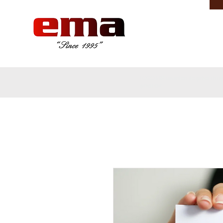
LOGO ERP ürünleri ile şirket ih
şirketidir.