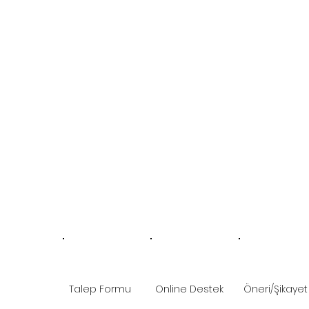
Talep Formu
Online Destek
Öneri/Şikayet