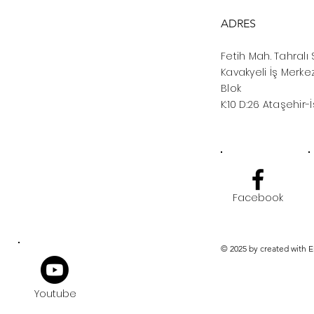
ADRES
Fetih Mah. Tahralı 
Kavakyeli İş Merkez
Blok
K:10 D:26 Ataşehir-
Facebook
© 2025 by created with 
Youtube