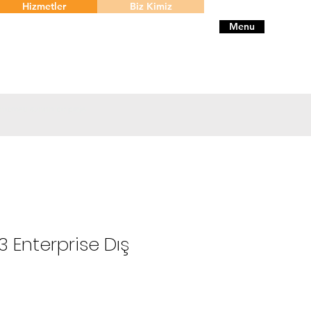
Hizmetler
Biz Kimiz
Menu
 hizmeti sunan bir proje
3 Enterprise Dış
ce