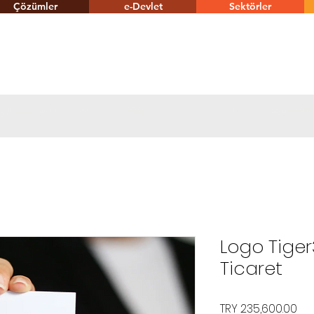
Çözümler
e-Devlet
Sektörler
tiyaçlarına göre yazılım uyarlama, geliştirme ve danışmanlık yapan En İyi Logo destek
Logo Tiger
Ticaret
Pri
TRY 235,600.00