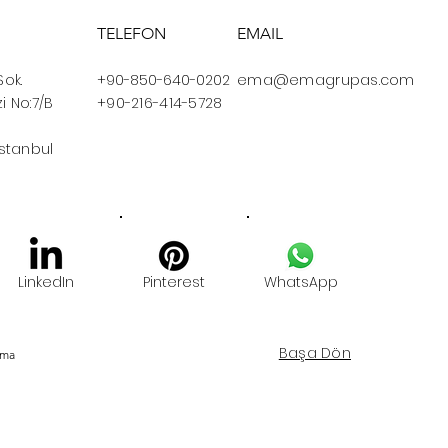
TELEFON
EMAIL
Sok.
+90-850-640-0202
ema@emagrupas.com
i No:7/B
+90-216-414-5728
İstanbul
LinkedIn
Pinterest
WhatsApp
Başa Dön
Ema