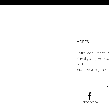
ADRES
Fetih Mah. Tahralı 
Kavakyeli İş Merkez
Blok
K:10 D:26 Ataşehir-
Facebook