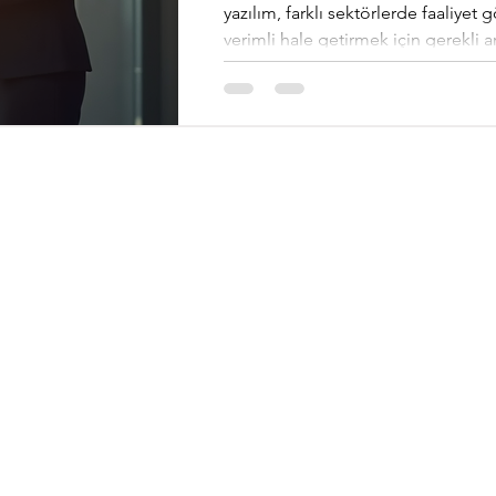
yazılım, farklı sektörlerde faaliyet 
verimli hale getirmek için gerekli a
etkin bir şekilde kullanılabilmesi 
derece önemlidir. Logo ERP Yazılı
kaynaklarını bir arada yönetebilme