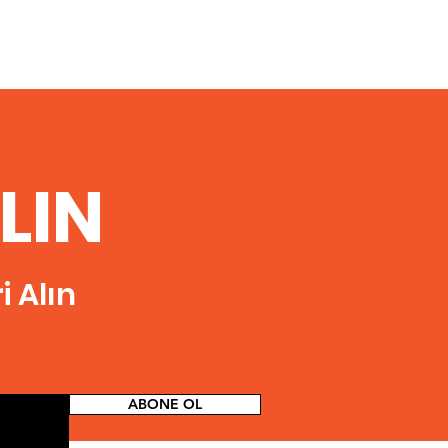
ILIN
 Alın
ABONE OL