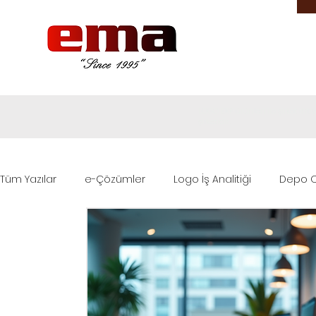
LOGO ERP ürünleri ile şirket ih
şirketidir.
Tüm Yazılar
e-Çözümler
Logo İş Analitiği
Depo O
Logo Destek
Logo ERP Çözümleri
Sektörel Çöz
Logo Base
Logo Edge ERP
Logo Edge T-Series