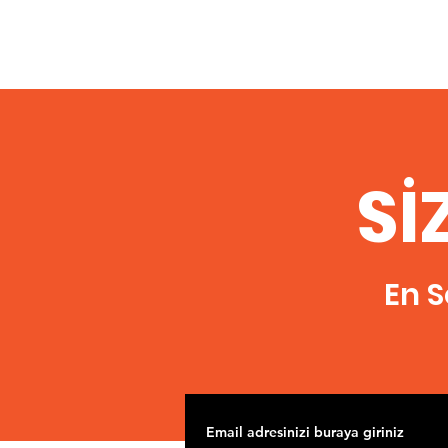
Sİ
En S