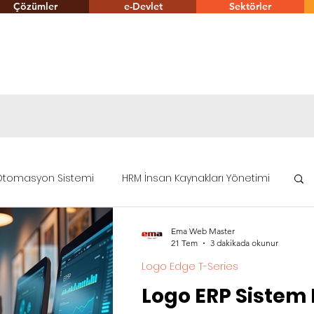
Çözümler
e-Devlet
Sektörler
tiyaçlarına göre yazılım uyarlama, geliştirme ve danışmanlık yapan En İyi Logo destek
tomasyon Sistemi
HRM İnsan Kaynakları Yönetimi
Ema Web Master
ümler
e-Devlet
Logo Fiyat Listesi
21 Tem
3 dakikada okunur
Logo Edge T-Series
Logo ERP Sistem 
Logo CRM Entegrasyonu