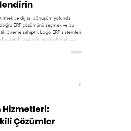
lendirin
getirmek ve dijital dönüşüm yolunda
z, doğru ERP çözümünü seçmek ve bu
tik öneme sahiptir. Logo ERP sistemleri,
in kapsamlı çözümler sunar. Ancak, bu
ya çıkarmak için profesyonel destek
go ERP sistem danışmanlığı devreye
tmenizin ihtiyaçları
 Hizmetleri:
tkili Çözümler