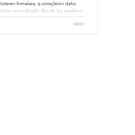
gösteren firmalara, iş süreçlerini daha
raçları sunmaktadır. Ancak, bu yazılımın
için profesyonel destek hizmetleri son
mının Önemi Logo ERP, işletmelerin tüm