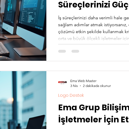
Süreçlerinizi Güç
İş süreçlerinizi daha verimli hale 
sağlam adımlar atmak istiyorsanı
çözümü etkin şekilde kullanmak kri
orta ve büyük ölçekli işletmeler iç
sistemlerin tam potansiyelini orta
almak gerekir. İşte bu noktada Lo
girer. ERP sistem danışmanlığı, işle
Ema Web Master
3 Nis
2 dakikada okunur
Logo Destek
Ema Grup Bilişim
İşletmeler İçin E