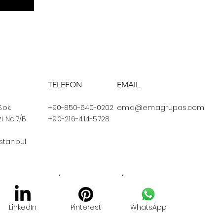
TELEFON
EMAIL
Sok.
+90-850-640-0202
ema@emagrupas.com
i No:7/B
+90-216-414-5728
İstanbul
LinkedIn
Pinterest
WhatsApp