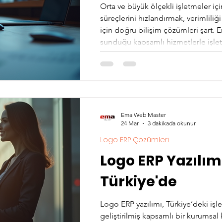
Orta ve büyük ölçekli işletmeler içi
süreçlerini hızlandırmak, verimliliğ
için doğru bilişim çözümleri şart. 
sunduğu kapsamlı hizmetlerle işlet
çözümlerinde lider iş ortağı olarak
birçok firmaya destek veriyor. Ema
Grup, işletmelerin ihtiyaçlarına gör
Ema Web Master
24 Mar
3 dakikada okunur
Logo ERP Çözümleri
Logo ERP Yazılım
Türkiye'de
Logo ERP yazılımı, Türkiye’deki işle
geliştirilmiş kapsamlı bir kurumsa