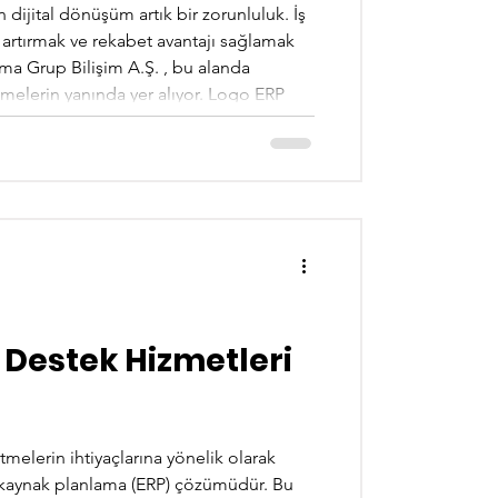
n dijital dönüşüm artık bir zorunluluk. İş
i artırmak ve rekabet avantajı sağlamak
Ema Grup Bilişim A.Ş. , bu alanda
melerin yanında yer alıyor. Logo ERP
, hem yurt içinde hem de yurt dışında
 Grup Bilişim Hizmetleri Nelerdir? Ema
e ö
 Destek Hizmetleri
tmelerin ihtiyaçlarına yönelik olarak
l kaynak planlama (ERP) çözümüdür. Bu