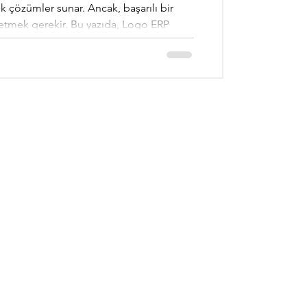
 çözümler sunar. Ancak, başarılı bir
önetmek gerekir. Bu yazıda, Logo ERP
ruz. Logo ERP Teklif Süreçleri Nedir?
zin