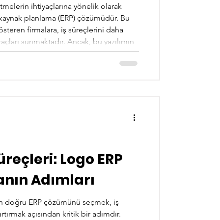
tmelerin ihtiyaçlarına yönelik olarak
l kaynak planlama (ERP) çözümüdür. Bu
gösteren firmalara, iş süreçlerini daha
raçları sunmaktadır. Ancak, bu yazılımın
için profesyonel destek hizmetleri son
mının Önemi Logo ERP, işletmelerin tüm
üreçleri: Logo ERP
manın Adımları
için doğru ERP çözümünü seçmek, iş
 artırmak açısından kritik bir adımdır.