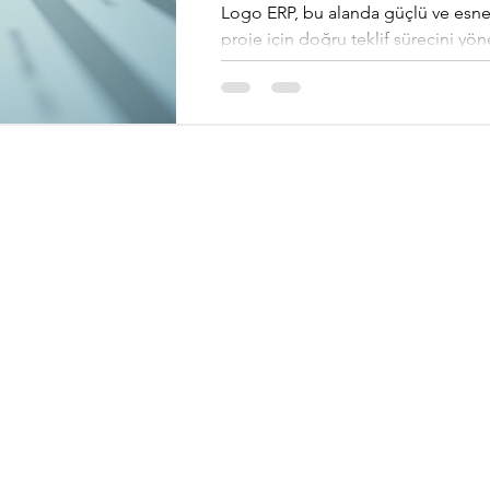
Logo ERP, bu alanda güçlü ve esnek
proje için doğru teklif sürecini y
teklif süreçleri ve Logo ERP proje teklifi almanın adımları hakkında net ve
uygulanabilir bilgiler vermek istiyo
Logo ERP teklif süreçleri, işletmeni