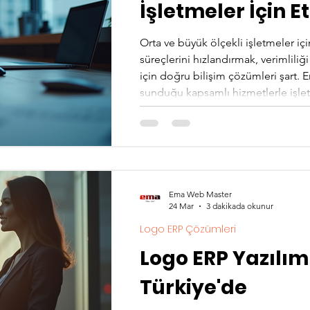
İşletmeler İçin E
Orta ve büyük ölçekli işletmeler içi
süreçlerini hızlandırmak, verimliliğ
için doğru bilişim çözümleri şart. 
sunduğu kapsamlı hizmetlerle işlet
çözümlerinde lider iş ortağı olarak
birçok firmaya destek veriyor. Ema
Grup, işletmelerin ihtiyaçlarına gör
Ema Web Master
24 Mar
3 dakikada okunur
Logo ERP Çözümleri
Logo ERP Yazılım
Türkiye'de