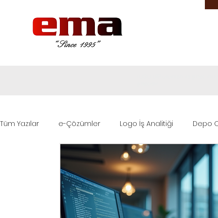
LOGO ERP ürünleri ile şirket ih
şirketidir.
Tüm Yazılar
e-Çözümler
Logo İş Analitiği
Depo O
Logo Destek
Logo ERP Çözümleri
Sektörel Çöz
Logo Base
Logo Edge ERP
Logo Edge T-Series