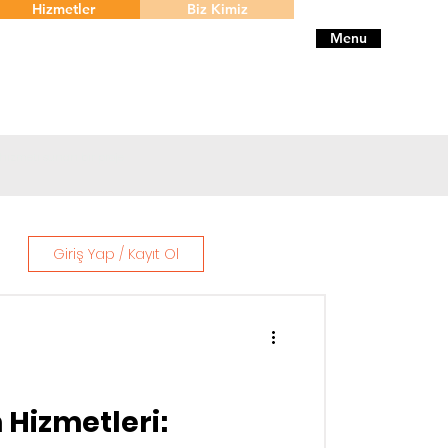
Hizmetler
Biz Kimiz
Menu
 hizmeti sunan bir proje
Giriş Yap / Kayıt Ol
 Hizmetleri: