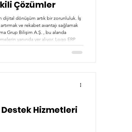
tkili Çözümler
n dijital dönüşüm artık bir zorunluluk. İş
i artırmak ve rekabet avantajı sağlamak
Ema Grup Bilişim A.Ş. , bu alanda
melerin yanında yer alıyor. Logo ERP
, hem yurt içinde hem de yurt dışında
 Grup Bilişim Hizmetleri Nelerdir? Ema
e ö
 Destek Hizmetleri