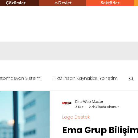
Çözümler
e-Devlet
Sektörler
tiyaçlarına göre yazılım uyarlama, geliştirme ve danışmanlık yapan En İyi Logo destek
tomasyon Sistemi
HRM İnsan Kaynakları Yönetimi
Ema Web Master
ümler
e-Devlet
Logo Fiyat Listesi
3 Nis
2 dakikada okunur
Logo Destek
Ema Grup Bilişim
Logo CRM Entegrasyonu