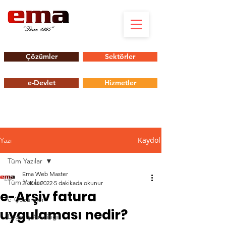
Çözümler
Sektörler
e-Devlet
Hizmetler
Kaydol
Yazı
Tüm Yazılar
Ema Web Master
Tüm Yazılar
21 Kas 2022
5 dakikada okunur
e-Arşiv fatura
e-Çözümler
uygulaması nedir?
Logo İş Analitiği