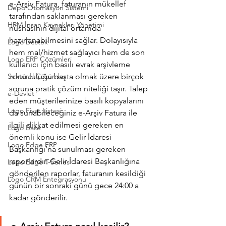
e-Arşiv Fatura, faturanın mükellef 
Depo Otomasyon Sistemi
tarafından saklanması gereken 
HRM İnsan Kaynakları Yönetimi
nüshasının dijital ortamda 
hazırlanabilmesini sağlar. Dolayısıyla 
Logo Destek
hem mal/hizmet sağlayıcı hem de son 
Logo ERP Çözümleri
kullanıcı için basılı evrak arşivleme 
Sektörel Çözümler
zorunluluğu başta olmak üzere birçok 
soruna pratik çözüm niteliği taşır. Talep 
e-Devlet
eden müşterilerinize basılı kopyalarını 
Logo Fiyat Listesi
da sunabileceğiniz e-Arşiv Fatura ile 
ilgili dikkat edilmesi gereken en 
Logo Base
önemli konu ise Gelir İdaresi 
Logo Edge ERP
Başkanlığı’na sunulması gereken 
raporlardır. Gelir İdaresi Başkanlığına 
Logo Edge T-Series
gönderilen raporlar, faturanın kesildiği 
Logo CRM Entegrasyonu
günün bir sonraki günü gece 24:00 a 
kadar gönderilir.