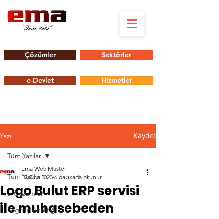
Çözümler
Sektörler
e-Devlet
Hizmetler
Kaydol
Yazı
Tüm Yazılar
Ema Web Master
Tüm Yazılar
17 Oca 2023
6 dakikada okunur
Logo Bulut ERP servisi
e-Çözümler
ile muhasebeden
Logo İş Analitiği