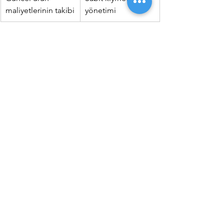
maliyetlerinin takibi
yönetimi
Ürün sınıflandırma 
Talep yönetimi
ve raporlama
Satınalma / Satış 
Teklif / Sözleşme 
sipariş oluşturma
yönetimi
Satınalma / Satış 
Bildirim ve onay 
irsaliye ve fatura 
yönetimi
takibi
Yansıtma 
Hızlı üretim
şablonları ile 
yansıtma işlemleri
Dövizli işlemler ve 
Satış konsolu
kur farkı hesaplama