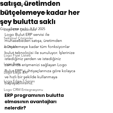
satışa, üretimden
Depo Otomasyon Sistemi
bütçelemeye kadar her
HRM İnsan Kaynakları Yönetimi
şey bulutta saklı
Logo Destek
Güncelleme tarihi:
9 Eyl 2025
Logo ERP Çözümleri
Logo Bulut ERP servisi ile 
Sektörel Çözümler
muhasebeden satışa, üretimden 
bütçelemeye kadar tüm fonksiyonlar 
e-Devlet
bulut teknolojisi ile sunuluyor. İşlerinize 
Logo Fiyat Listesi
istediğiniz yerden ve istediğiniz 
Logo Base
zamanda erişmenizi sağlayan Logo 
Bulut ERP'yi, ihtiyaçlarınıza göre kolayca 
Logo Edge ERP
ve hızlı bir şekilde kullanmaya 
Logo Edge T-Series
başlayabilirsiniz.
Logo CRM Entegrasyonu
ERP programının bulutta 
olmasının avantajları 
nelerdir?