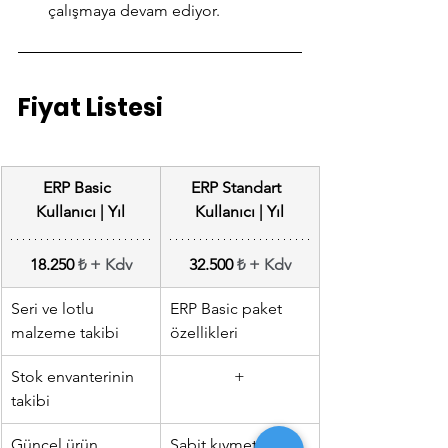
çalışmaya devam ediyor. 
Fiyat Listesi
ERP Basic  
ERP Standart  
Kullanıcı | Yıl
Kullanıcı | Yıl
18.250 
₺ + Kdv
32.500 
₺ + Kdv
Seri ve lotlu 
ERP Basic paket 
malzeme takibi
özellikleri
Stok envanterinin 
+
takibi
Güncel ürün 
Sabit kıymet 