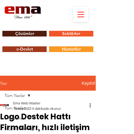
Çözümler
Sektörler
e-Devlet
Hizmetler
Kaydol
Yazı
Tüm Yazılar
Ema Web Master
Tüm Yazılar
16 Ara 2022
4 dakikada okunur
Logo Destek Hattı
e-Çözümler
Firmaları, hızlı iletişim
Logo İş Analitiği