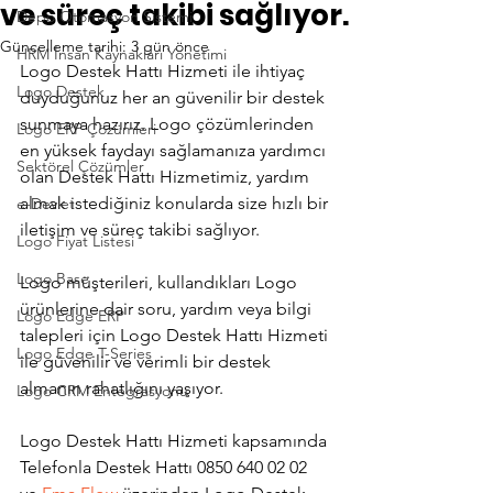
ve süreç takibi sağlıyor.
Depo Otomasyon Sistemi
Güncelleme tarihi:
3 gün önce
HRM İnsan Kaynakları Yönetimi
Logo Destek Hattı Hizmeti ile ihtiyaç 
Logo Destek
duyduğunuz her an güvenilir bir destek 
sunmaya hazırız. Logo çözümlerinden 
Logo ERP Çözümleri
en yüksek faydayı sağlamanıza yardımcı 
Sektörel Çözümler
olan Destek Hattı Hizmetimiz, yardım 
almak istediğiniz konularda size hızlı bir 
e-Devlet
iletişim ve süreç takibi sağlıyor.
Logo Fiyat Listesi
Logo Base
Logo müşterileri, kullandıkları Logo 
ürünlerine dair soru, yardım veya bilgi 
Logo Edge ERP
talepleri için Logo Destek Hattı Hizmeti 
Logo Edge T-Series
ile güvenilir ve verimli bir destek 
almanın rahatlığını yaşıyor.
Logo CRM Entegrasyonu
Logo Destek Hattı Hizmeti kapsamında 
Telefonla Destek Hattı 0850 640 02 02 