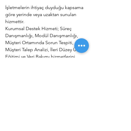
İşletmelerin ihtiyaç duyduğu kapsama 
göre yerinde veya uzaktan sunulan 
hizmettir. 
Kurumsal Destek Hizmeti; Süreç 
Danışmanlığı, Modül Danışmanlığı, 
Müşteri Ortamında Sorun Tespiti, 
Müşteri Talep Analizi, İleri Düzey Ürün 
Eğitimi ve Veri Bakımı hizmetlerini 
içermektedir.  
Hizmet süresi günlük olarak 
tanımlanmaktadır. Hizmet süresi 
Müşteri Adresinde geçmektedir. 
Destek ve danışmanlık hizmeti, 
işletmelerin ihtiyaç duyduğu kapsama 
göre yerinde veya uzaktan sunulan 
hizmettir