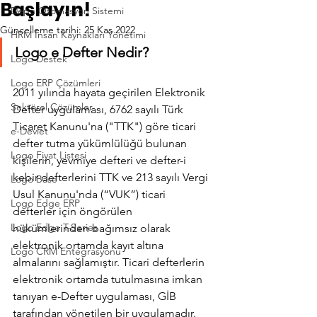
Başlayın!
Depo Otomasyon Sistemi
Güncelleme tarihi:
25 Kas 2022
HRM İnsan Kaynakları Yönetimi
Logo e Defter Nedir?
Logo Destek
Logo ERP Çözümleri
2011 yılında hayata geçirilen Elektronik 
Sektörel Çözümler
Defter uygulaması, 6762 sayılı Türk 
Ticaret Kanunu'na ("TTK") göre ticari 
e-Devlet
defter tutma yükümlülüğü bulunan 
Logo Fiyat Listesi
kişilerin, yevmiye defteri ve defter-i 
kebir defterlerini TTK ve 213 sayılı Vergi 
Logo Base
Usul Kanunu'nda (“VUK”) ticari 
Logo Edge ERP
defterler için öngörülen 
Logo Edge T-Series
hükümlerinden bağımsız olarak 
elektronik ortamda kayıt altına 
Logo CRM Entegrasyonu
almalarını sağlamıştır. Ticari defterlerin 
elektronik ortamda tutulmasına imkan 
tanıyan e-Defter uygulaması, GİB 
tarafından yönetilen bir uygulamadır.