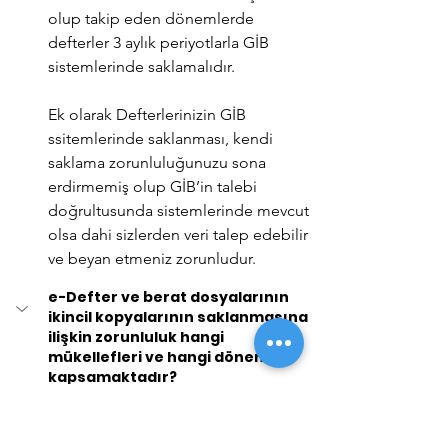
olup takip eden dönemlerde 
defterler 3 aylık periyotlarla GİB 
sistemlerinde saklamalıdır.
Ek olarak Defterlerinizin GİB 
ssitemlerinde saklanması, kendi 
saklama zorunluluğunuzu sona 
erdirmemiş olup GİB’in talebi 
doğrultusunda sistemlerinde mevcut 
olsa dahi sizlerden veri talep edebilir 
ve beyan etmeniz zorunludur.
e-Defter ve berat dosyalarının 
ikincil kopyalarının saklanmasına 
ilişkin zorunluluk hangi 
mükellefleri ve hangi dönemleri 
kapsamaktadır?
e-Defter uygulamasına dahil olan tüm 
mükellefleri kapsamakta olup; 