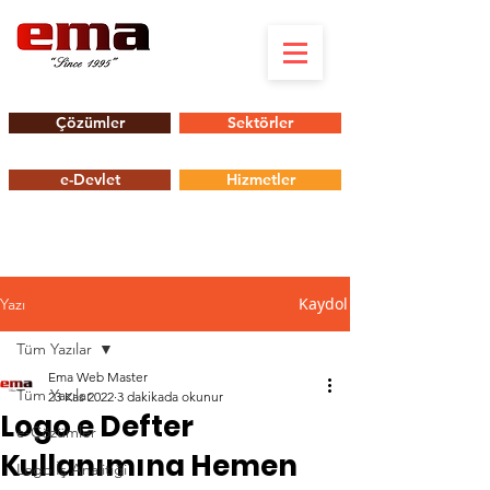
Çözümler
Sektörler
e-Devlet
Hizmetler
Kaydol
Yazı
Tüm Yazılar
Ema Web Master
Tüm Yazılar
23 Kas 2022
3 dakikada okunur
Logo e Defter
e-Çözümler
Kullanımına Hemen
Logo İş Analitiği