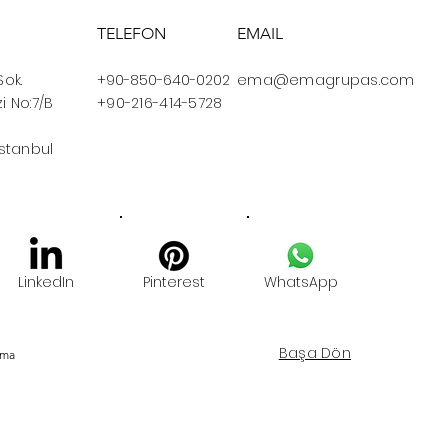
TELEFON
EMAIL
Sok.
+90-850-640-0202
ema@emagrupas.com
i No:7/B
+90-216-414-5728
İstanbul
LinkedIn
Pinterest
WhatsApp
Başa Dön
Ema