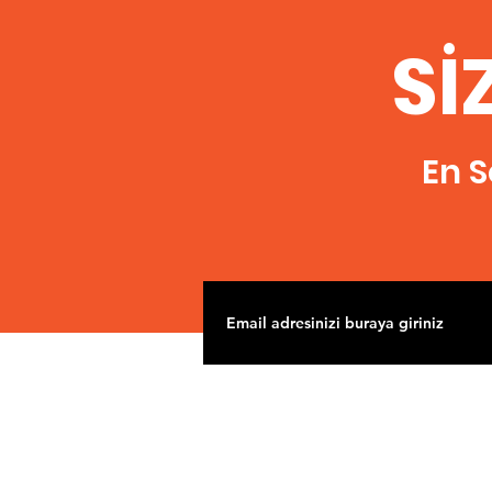
Sİ
En S