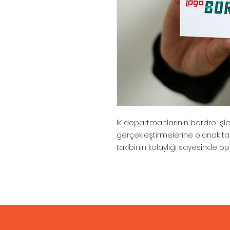
İK departmanlarının bordro işlem
gerçekleştirmelerine olanak t
takibinin kolaylığı sayesinde o