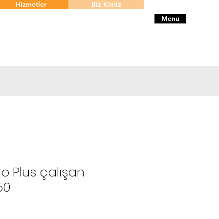
Hizmetler
Biz Kimiz
Menu
 hizmeti sunan bir proje
o Plus çalışan
50