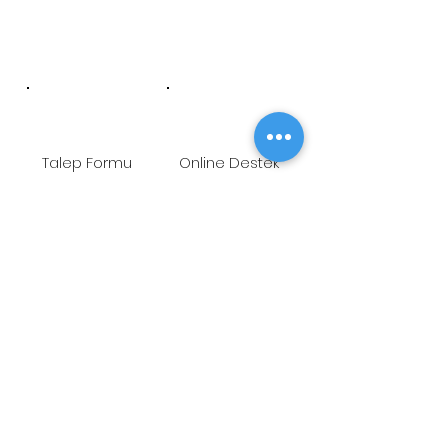
Talep Formu
Online Destek
Öneri/Şikayet
Youtube
ADRES
Fetih Mah. Tahralı Sok.
Kavakyeli İş Merkezi No:7/B Blok
K:10 D:26 Ataşehir-İstanbul