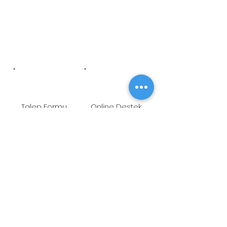
Talep Formu
Online Destek
Öneri/Şikayet
Youtube
ADRES
Fetih Mah. Tahralı Sok.