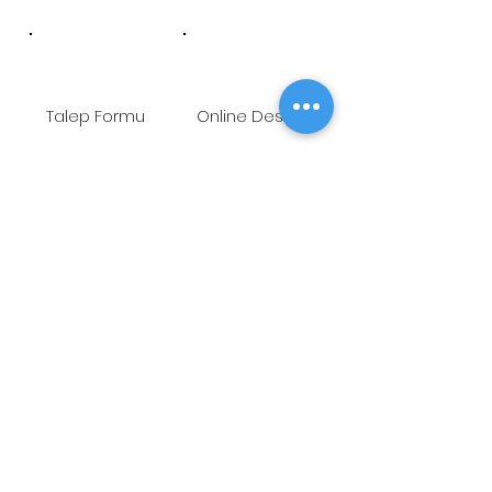
Talep Formu
Online Destek
Öneri/Şikayet
Youtube
ADRES
Fetih Mah. Tahralı Sok.
Kavakyeli İş Merkezi No:7/B Blok
K:10 D:26 Ataşehir-İstanbul
TELEFON