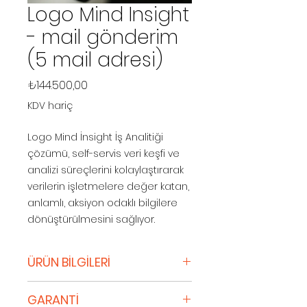
Logo Mind Insight
- mail gönderim
(5 mail adresi)
Fiyat
₺144.500,00
KDV hariç
Logo Mind İnsight İş Analitiği
çözümü, self-servis veri keşfi ve
analizi süreçlerini kolaylaştırarak
verilerin işletmelere değer katan,
anlamlı, aksiyon odaklı bilgilere
dönüştürülmesini sağlıyor.
ÜRÜN BİLGİLERİ
Logo’nun inovatif teknolojileri ile
GARANTİ
Qlik altyapısını bir araya getiren