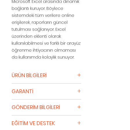
Microsoft Excel arasında dinamik
bağlantı kuruyor. Böylece
sistemdeki tüm verilere online
erişilerek, raporların güncel
tutulması sağlanıyor. Excel
üzerinden eklenti olarak
kullanılabilmesi ve farklı bir arayüz
öğrenme ihtiyacının olmaması
da kullanımda kolaylık sunuyor.
ÜRÜN BİLGİLERİ
Değer katan analizler
GARANTİ
Logo ERP ürünleri ile entegre
çalışan Logo Mind Navigator, farklı
Lisans Veren, Yazılımın dijital
kaynaklardan gelen karmaşık
GÖNDERİM BİLGİLERİ
ortamda sağlanan
verileri işleyip anlamlı raporlara
Dokümantasyonuyla esaslı
dönüştürerek işletmelere değer
Sipariş Onayı
ölçüde uyum içinde olması için
EĞİTİM VE DESTEK
katıyor. Özetten detaya veri
Alışveriş yapan siz kredi kartı
azami özeni göstermektedir.
analizi, hazır modeller ve farklı veri