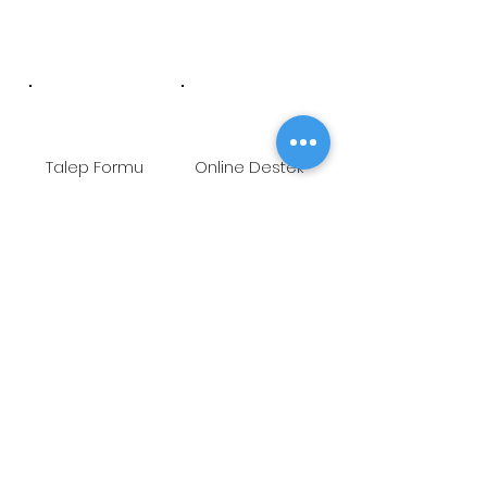
Talep Formu
Online Destek
Öneri/Şikayet
Youtube
ADRES
Fetih Mah. Tahralı Sok.
Kavakyeli İş Merkezi No:7/B Blok
K:10 D:26 Ataşehir-İstanbul