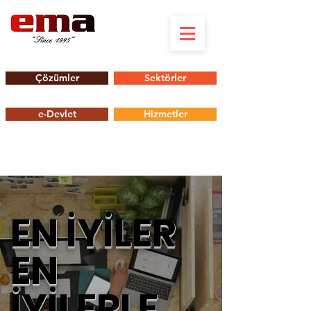
Çözümler
Sektörler
e-Devlet
Hizmetler
EN İYİLER
EN
İYİLERLE