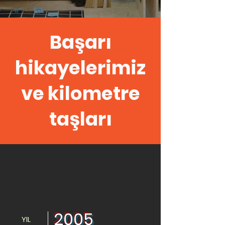
Başarı
hikayelerimiz
ve kilometre
taşları
2005
YIL