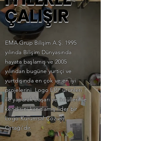
ÇALIŞIR
EMA Grup Bilişim A.Ş. 1995
yılında Bilişim Dünyasında
hayata başlamış ve 2005
yılından bugüne yurtiçi ve
yurtdışında en çok ve en iyi
projelerini Logo ERP ürünleri
ile yaparak başarı ve ödülleri ile
kendisini kanıtlamış lider bir
Logo Kurumsal Çözüm
Ortağı'dır.