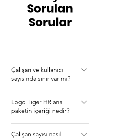
Sorulan
Sorular
Tiger HR
Çalışan ve kullanıcı
sayısında sınır var mı?
Çalışan ve kullanıcı sayısında
herhangi bir sınırlama
Logo Tiger HR ana
bulunmamaktadır.
paketin içeriği nedir?
Logo Tiger HR ana paketi
Özlük Yönetimi’ni
Çalışan sayısı nasıl
içermektedir. Özlük