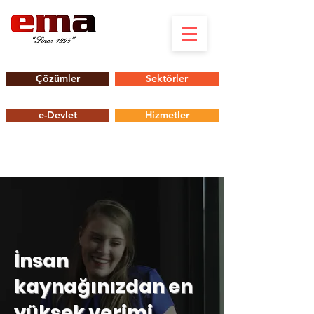
Çözümler
Sektörler
e-Devlet
Hizmetler
İnsan
kaynağınızdan en
yüksek verimi