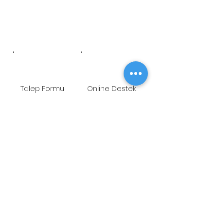
Talep Formu
Online Destek
Öneri/Şikayet
Youtube
ADRES
Fetih Mah. Tahralı Sok.
Kavakyeli İş Merkezi No:7/B Blok