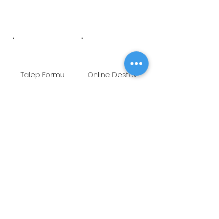
Talep Formu
Online Destek
Öneri/Şikayet
Youtube
ADRES
Fetih Mah. Tahralı Sok.
Kavakyeli İş Merkezi No:7/B Blok
K:10 D:26 Ataşehir-İstanbul