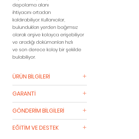
depolama alanı
ihtiyacını ortadan
kaldırabiliyor. Kullanıcılar,
bulundukları yerden bağımsız
olarak arşive kolayca erişebiliyor
ve aradığı dokümanları hızlı
ve son derece kolay bir şekilde
bulabiliyor.
ÜRÜN BİLGİLERİ
Kurumsal hafıza
GARANTİ
Dokümanların sisteme girişleri
hızlı bir
Lisans Veren, Yazılımın dijital
şekilde yapılabiliyor. DocPlace Do
GÖNDERİM BİLGİLERİ
ortamda sağlanan
küman Yönetim Sistemi ile
Dokümantasyonuyla esaslı
geçmiş döneme ait tüm evrak
Sipariş Onayı
ölçüde uyum içinde olması için
EĞİTİM VE DESTEK
ve belgeler güvenle
Alışveriş yapan siz kredi kartı
azami özeni göstermektedir.
saklanabiliyor, bu sayede
sahiplerinin güvenliğini ön
Lisans Veren; Yazılımın kusursuz,