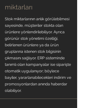
miktarları
Stok miktarlarının anlık görülebilmesi
sayesinde, müşteriler stokta olan
ürünlere yönlendirilebiliyor. Ayrıca
görünür stok yönetimi özelliği,
belirlenen ürünlere ya da ürün
gruplarına istenen stok bilgisinin
çıkmasını sağlıyor. ERP sisteminde
tanımlı olan kampanyalar ise siparişte
otomatik uygulanıyor; böylece
bayiler, yararlanabilecekleri indirim ve
promosyonlardan anında haberdar
olabiliyor.