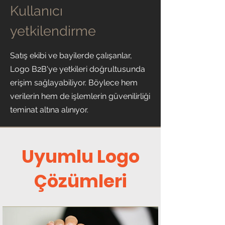
Kullanıcı
yetkilendirme
Satış ekibi ve bayilerde çalışanlar,
Logo B2B'ye yetkileri doğrultusunda
erişim sağlayabiliyor. Böylece hem
verilerin hem de işlemlerin güvenilirliği
teminat altına alınıyor.
Uyumlu Logo
Çözümleri