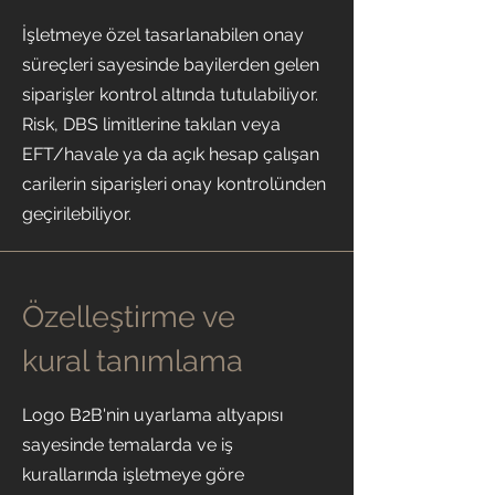
İşletmeye özel tasarlanabilen onay
süreçleri sayesinde bayilerden gelen
siparişler kontrol altında tutulabiliyor.
Risk, DBS limitlerine takılan veya
EFT/havale ya da açık hesap çalışan
carilerin siparişleri onay kontrolünden
geçirilebiliyor.
Özelleştirme ve
kural tanımlama
Logo B2B'nin uyarlama altyapısı
sayesinde temalarda ve iş
kurallarında işletmeye göre