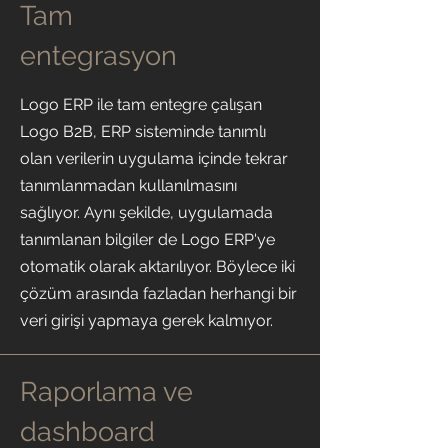
Tam
entegrasyon
Logo ERP ile tam entegre çalışan
Logo B2B, ERP sisteminde tanımlı
olan verilerin uygulama içinde tekrar
tanımlanmadan kullanılmasını
sağlıyor. Aynı şekilde, uygulamada
tanımlanan bilgiler de Logo ERP'ye
otomatik olarak aktarılıyor. Böylece iki
çözüm arasında fazladan herhangi bir
veri girişi yapmaya gerek kalmıyor.
Raporlama ve
dashboard