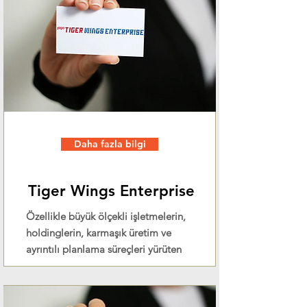
Daha fazla bilgi
Tiger Wings Enterprise
Özellikle büyük ölçekli işletmelerin,
holdinglerin, karmaşık üretim ve
ayrıntılı planlama süreçleri yürüten