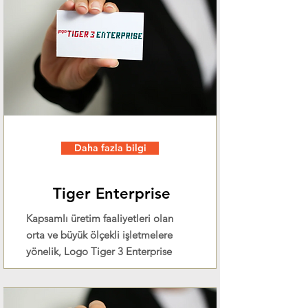
Daha fazla bilgi
Tiger Enterprise
Kapsamlı üretim faaliyetleri olan
orta ve büyük ölçekli işletmelere
yönelik, Logo Tiger 3 Enterprise