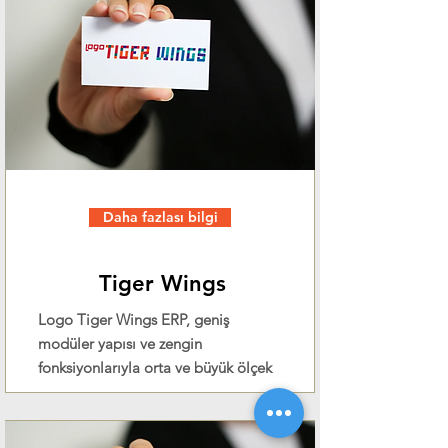
Daha fazlası bilgi
Tiger Wings
Logo Tiger Wings ERP, geniş
modüler yapısı ve zengin
fonksiyonlarıyla orta ve büyük ölçek