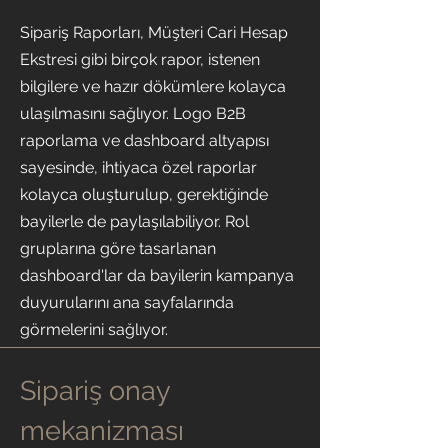
Sipariş Raporları, Müşteri Cari Hesap
Ekstresi gibi birçok rapor, istenen
bilgilere ve hazır dökümlere kolayca
ulaşılmasını sağlıyor. Logo B2B
raporlama ve dashboard altyapısı
sayesinde, ihtiyaca özel raporlar
kolayca oluşturulup, gerektiğinde
bayilerle de paylaşılabiliyor. Rol
gruplarına göre tasarlanan
dashboard'lar da bayilerin kampanya
duyurularını ana sayfalarında
görmelerini sağlıyor.
Sipariş onay
mekanizması