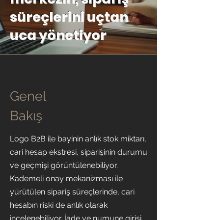
süreçlerini uçtan
uca yönetiyor
Genel
Bakış
Logo B2B ile bayinin anlık stok miktarı,
cari hesap ekstresi, siparişinin durumu
ve geçmişi görüntülenebiliyor.
Kademeli onay mekanizması ile
yürütülen sipariş süreçlerinde, cari
hesabın riski de anlık olarak
incelenebiliyor. İade ve numune girişi