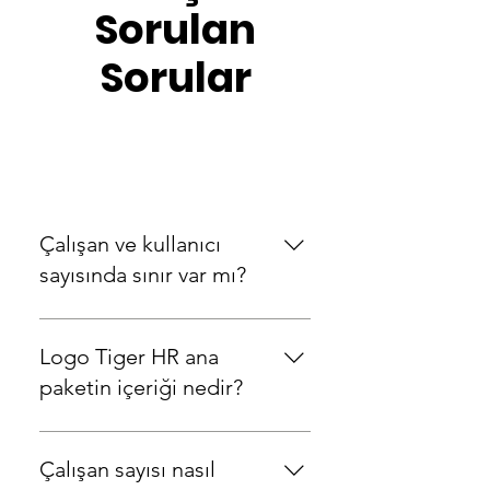
Sorulan
Sorular
Tiger HR
Çalışan ve kullanıcı
sayısında sınır var mı?
Çalışan ve kullanıcı sayısında
herhangi bir sınırlama
Logo Tiger HR ana
bulunmamaktadır.
paketin içeriği nedir?
Logo Tiger HR ana paketi
Özlük Yönetimi’ni
Çalışan sayısı nasıl
içermektedir. Özlük