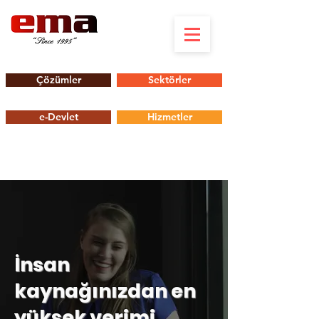
Çözümler
Sektörler
e-Devlet
Hizmetler
İnsan
kaynağınızdan en
yüksek verimi