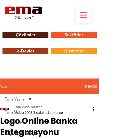
Çözümler
Sektörler
e-Devlet
Hizmetler
Kaydol
Yazı
Tüm Yazılar
Ema Web Master
Tüm Yazılar
15 Ara 2023
3 dakikada okunur
Logo Online Banka
e-Çözümler
Entegrasyonu
Logo İş Analitiği