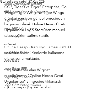
Güncelleme tarihi:
27 Kas 2024
Depo Otomasyon Sistemi
GO3, Tiger3 ve Tiger3 Enterprise, Go 
HRM İnsan Kaynakları Yönetimi
Wings, Tiger Wings ve Tiger Wings 
ürünleri versiyon güncellemesinden 
Logo Destek
bağımsız olarak Online Hesap Özeti 
Logo ERP Çözümleri
Uygulaması Logo Store’dan manuel 
olarak yüklenebilmektedir.
Sektörel Çözümler
e-Devlet
Online Hesap Özeti Uygulaması 2.69.00 
Logo Fiyat Listesi
ve üzerindeki sürümlerde kullanıma
olarak sunulmaktadır.
Logo Base
Logo Edge ERP
Sağ tarafta yer alan Wigdet 
menüsünden “Online Hesap Özeti 
Logo Edge T-Series
Uygulaması” simgesine tıklanarak 
Logo CRM Entegrasyonu
uygulamaya giriş sağlanabilir.