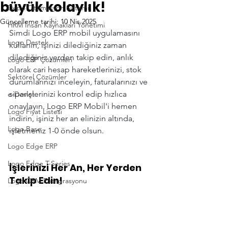
büyük kolaylık!
Depo Otomasyon Sistemi
Güncelleme tarihi:
10 Nis 2025
HRM İnsan Kaynakları Yönetimi
Simdi Logo ERP mobil uygulamasını 
Logo Destek
kullanın, işinizi dilediğiniz zaman 
dilediğiniz yerden takip edin, anlık 
Logo ERP Çözümleri
olarak cari hesap hareketlerinizi, stok 
Sektörel Çözümler
durumlarınızı inceleyin, faturalarınızı ve 
siparişlerinizi kontrol edip hızlıca 
e-Devlet
onaylayın. Logo ERP Mobil'i hemen 
Logo Fiyat Listesi
indirin, işiniz her an elinizin altında, 
Logo Base
işletmeniz 1-0 önde olsun.
Logo Edge ERP
Logo Edge T-Series
İşlerinizi Her An, Her Yerden 
Takip Edin!
Logo CRM Entegrasyonu