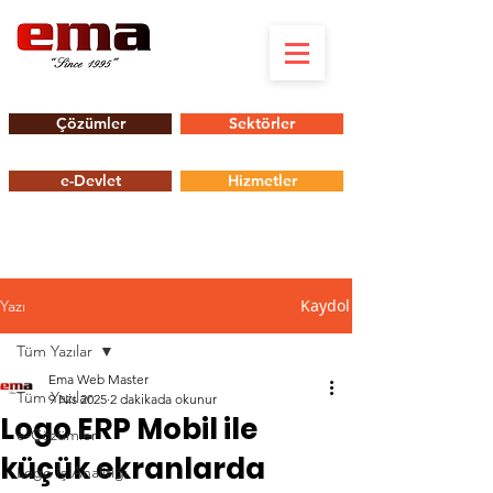
Çözümler
Sektörler
e-Devlet
Hizmetler
Kaydol
Yazı
Tüm Yazılar
Ema Web Master
Tüm Yazılar
9 Nis 2025
2 dakikada okunur
Logo ERP Mobil ile
e-Çözümler
küçük ekranlarda
Logo İş Analitiği