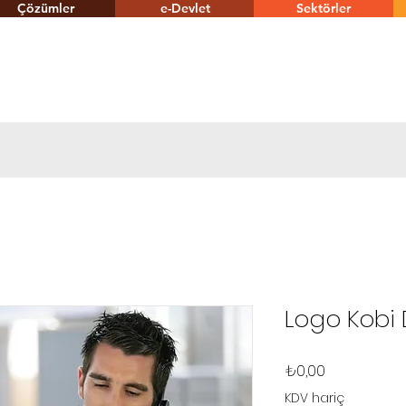
Çözümler
e-Devlet
Sektörler
tiyaçlarına göre yazılım uyarlama, geliştirme ve danışmanlık yapan En İyi Logo destek
Logo Kobi 
Fiyat
₺0,00
KDV hariç