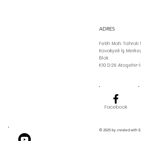
ADRES
Fetih Mah. Tahralı 
Kavakyeli İş Merkez
Blok
K:10 D:26 Ataşehir-
Facebook
© 2025 by created with 