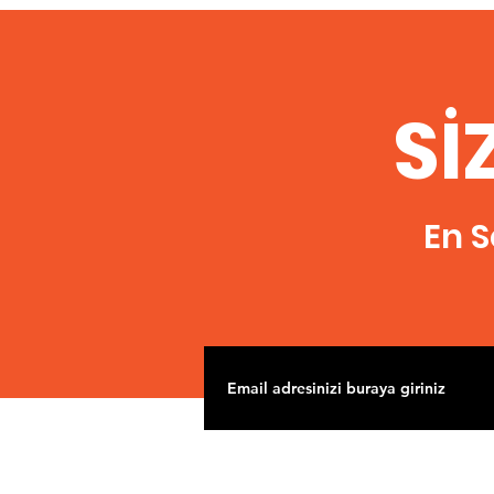
Sİ
En S