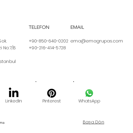
TELEFON
EMAIL
Sok.
+90-850-640-0202
ema@emagrupas.com
i No:7/B
+90-216-414-5728
İstanbul
LinkedIn
Pinterest
WhatsApp
Başa Dön
Ema