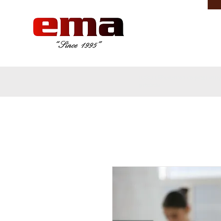
LOGO ERP ürünleri ile şirket ih
şirketidir.