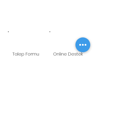
Talep Formu
Online Destek
Öneri/Şikayet
Youtube
ADRES
Fetih Mah. Tahralı Sok.
Kavakyeli İş Merkezi No:7/B Blok