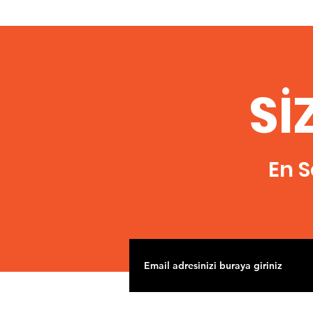
Sİ
En S