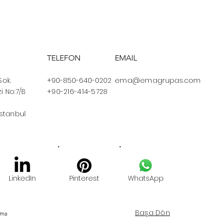
TELEFON
EMAIL
Sok.
+90-850-640-0202
ema@emagrupas.com
i No:7/B
+90-216-414-5728
İstanbul
LinkedIn
Pinterest
WhatsApp
Başa Dön
Ema