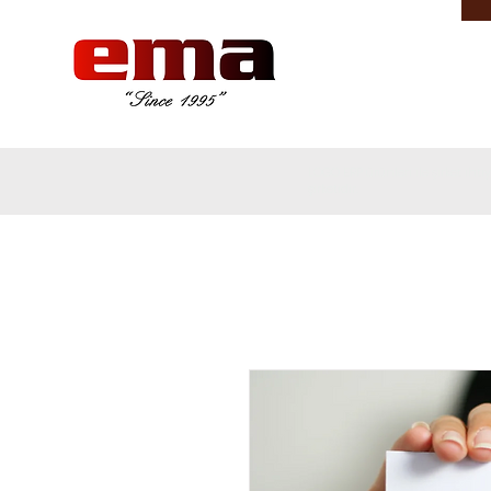
LOGO ERP ürünleri ile şirket ih
şirketidir.