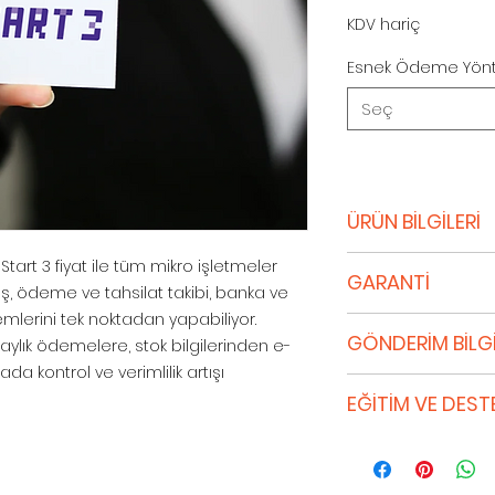
KDV hariç
Esnek Ödeme Yönt
Seç
ÜRÜN BİLGİLERİ
Ön muhasebe işleml
rt 3 fiyat ile tüm mikro işletmeler
GARANTİ
Mikro işletmelerin ö
riş, ödeme ve tahsilat takibi, banka ve
faaliyetlerinden k
lemlerini tek noktadan yapabiliyor.
Lisans Veren, Yazı
ise işlerini yavaş 
GÖNDERİM BİLGİ
lık ödemelere, stok bilgilerinden e-
Dokümantasyonuyl
kısa sürede devrey
olması için azami 
a kontrol ve verimlilik artışı
hedeflere ulaşmak i
Sipariş Onayı
Veren; Yazılımın k
EĞİTİM VE DEST
sağlamanın yanı 
Alışveriş yapan siz 
olduğu ve Kullanıcı
işlemlerine yönelik 
güvenliğini ön plan
beklentilerini tam
1 Yıllık Ücretsiz Lem
Hangi sektörde faal
verdiğiniz andan 
iddia ve taahhütt
Lem sözleşmeniz 
tüm mikro işletmele
bilgilerinin kontro
güncellemeleri,hat