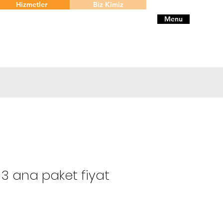
Hizmetler
Biz Kimiz
Menu
 hizmeti sunan bir proje
 3 ana paket fiyat