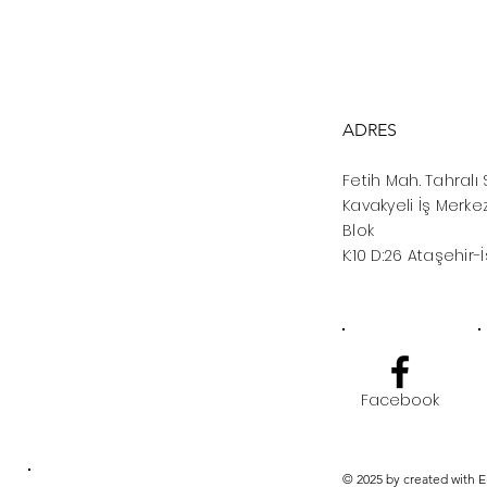
ADRES
Fetih Mah. Tahralı 
Kavakyeli İş Merkez
Blok
K:10 D:26 Ataşehir-
Facebook
© 2025 by created with 