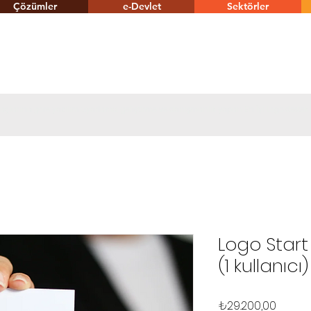
Çözümler
e-Devlet
Sektörler
tiyaçlarına göre yazılım uyarlama, geliştirme ve danışmanlık yapan En İyi Logo destek
Logo Start
(1 kullanıcı)
Fiyat
₺29.200,00