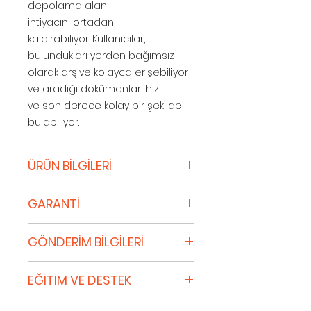
depolama alanı
ihtiyacını ortadan
kaldırabiliyor. Kullanıcılar,
bulundukları yerden bağımsız
olarak arşive kolayca erişebiliyor
ve aradığı dokümanları hızlı
ve son derece kolay bir şekilde
bulabiliyor.
ÜRÜN BİLGİLERİ
Kurumsal hafıza
GARANTİ
Dokümanların sisteme girişleri
hızlı bir
Lisans Veren, Yazılımın dijital
şekilde yapılabiliyor. DocPlace Do
GÖNDERİM BİLGİLERİ
ortamda sağlanan
küman Yönetim Sistemi ile
Dokümantasyonuyla esaslı
geçmiş döneme ait tüm evrak
Sipariş Onayı
ölçüde uyum içinde olması için
EĞİTİM VE DESTEK
ve belgeler güvenle
Alışveriş yapan siz kredi kartı
azami özeni göstermektedir.
saklanabiliyor, bu sayede
sahiplerinin güvenliğini ön
Lisans Veren; Yazılımın kusursuz,
1 Yıllık Ücretsiz Lem
kurumsal