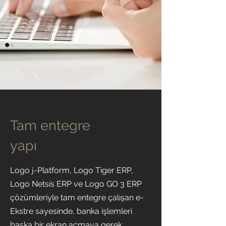
Tam entegre
yapı
Logo j-Platform, Logo Tiger ERP,
Logo Netsis ERP ve Logo GO 3 ERP
çözümleriyle tam entegre çalışan e-
Ekstre sayesinde, banka işlemleri
başka bir ekran açmaya gerek