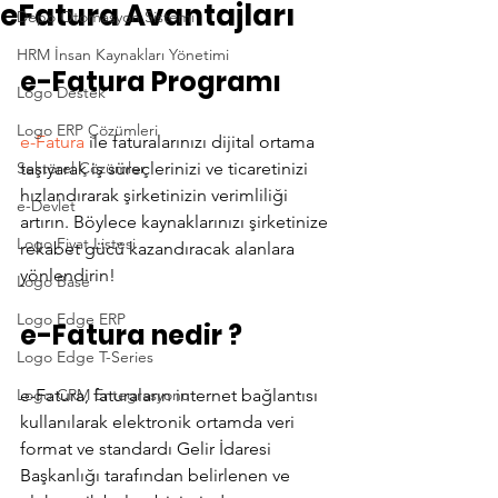
eFatura Avantajları
Depo Otomasyon Sistemi
HRM İnsan Kaynakları Yönetimi
e-Fatura Programı 
Logo Destek
Logo ERP Çözümleri
e-Fatura
 ile faturalarınızı dijital ortama 
Sektörel Çözümler
taşıyarak iş süreçlerinizi ve ticaretinizi 
hızlandırarak şirketinizin verimliliği 
e-Devlet
artırın. Böylece kaynaklarınızı şirketinize 
Logo Fiyat Listesi
rekabet gücü kazandıracak alanlara 
yönlendirin!
Logo Base
Logo Edge ERP
e-Fatura nedir ?
Logo Edge T-Series
Logo CRM Entegrasyonu
e-Fatura, faturaların internet bağlantısı 
kullanılarak elektronik ortamda veri 
format ve standardı Gelir İdaresi 
Başkanlığı tarafından belirlenen ve 