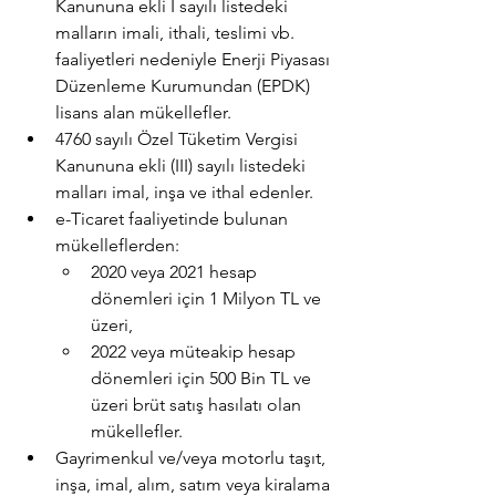
Kanununa ekli I sayılı listedeki 
malların imali, ithali, teslimi vb. 
faaliyetleri nedeniyle Enerji Piyasası 
Düzenleme Kurumundan (EPDK) 
lisans alan mükellefler.
4760 sayılı Özel Tüketim Vergisi 
Kanununa ekli (III) sayılı listedeki 
malları imal, inşa ve ithal edenler.
e-Ticaret faaliyetinde bulunan 
mükelleflerden:
2020 veya 2021 hesap 
dönemleri için 1 Milyon TL ve 
üzeri,
2022 veya müteakip hesap 
dönemleri için 500 Bin TL ve 
üzeri brüt satış hasılatı olan 
mükellefler.
Gayrimenkul ve/veya motorlu taşıt, 
inşa, imal, alım, satım veya kiralama 