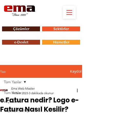
Çözümler
Sektörler
e-Devlet
Hizmetler
Kaydol
Yazı
Tüm Yazılar
Ema Web Master
Tüm Yazılar
14 Tem 2023
3 dakikada okunur
e Fatura nedir? Logo e-
e-Çözümler
Fatura Nasıl Kesilir?
Logo İş Analitiği