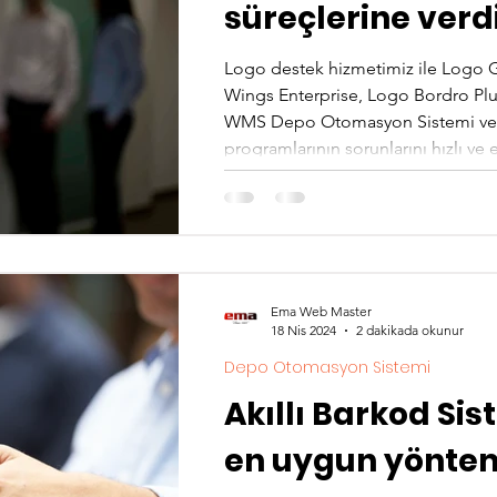
süreçlerine verdi
verimlilik sağlar
​Logo destek hizmetimiz ile Logo 
Wings Enterprise, Logo Bordro Plu
WMS Depo Otomasyon Sistemi ve
programlarının sorunlarını hızlı ve 
Kullanıcıların karşılaştığı problemle
danışma ihtiyacını doğurmakta ve b
Değerli müşterilerimiz, yaşadığınız
Ema Web Master
18 Nis 2024
2 dakikada okunur
Depo Otomasyon Sistemi
Akıllı Barkod Si
en uygun yöntem 