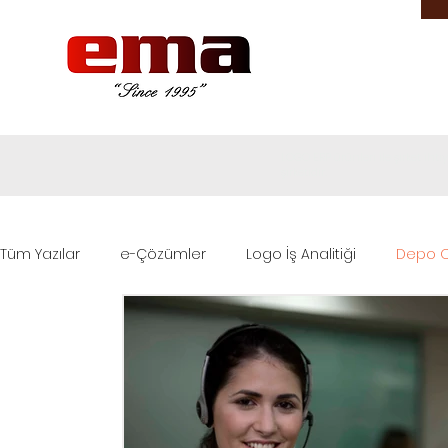
LOGO ERP ürünleri ile şirket ih
şirketidir.
Tüm Yazılar
e-Çözümler
Logo İş Analitiği
Depo O
Logo Destek
Logo ERP Çözümleri
Sektörel Çöz
Logo Base
Logo Edge ERP
Logo Edge T-Series