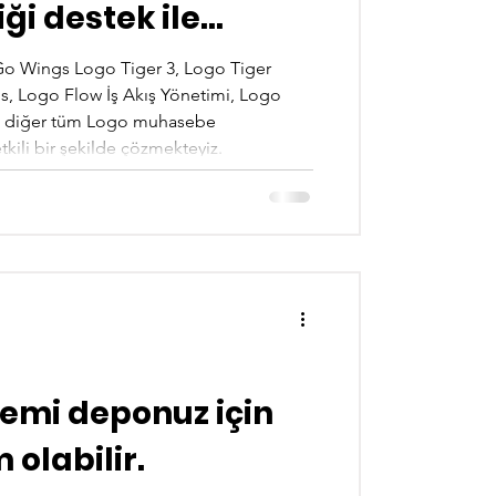
ği destek ile
.
Go Wings Logo Tiger 3, Logo Tiger
s, Logo Flow İş Akış Yönetimi, Logo
 diğer tüm Logo muhasebe
etkili bir şekilde çözmekteyiz.
r veya talepler, yetkili Logo bayilerine
u da çözüm arayışlarını tetiklemektedir.
 sorunlar karşısında Logo Yazılım
stemi deponuz için
olabilir.