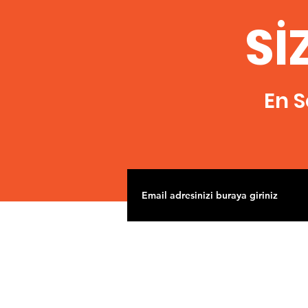
Sİ
En S