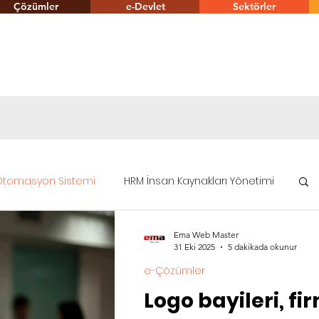
Çözümler
e-Devlet
Sektörler
tiyaçlarına göre yazılım uyarlama, geliştirme ve danışmanlık yapan En İyi Logo destek
tomasyon Sistemi
HRM İnsan Kaynakları Yönetimi
Ema Web Master
ümler
e-Devlet
Logo Fiyat Listesi
31 Eki 2025
5 dakikada okunur
e-Çözümler
Logo bayileri, fi
Logo CRM Entegrasyonu