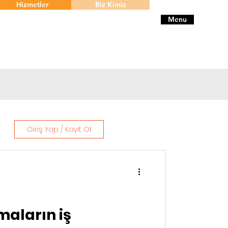
Hizmetler
Biz Kimiz
Menu
 hizmeti sunan bir proje
Giriş Yap / Kayıt Ol
rmaların iş