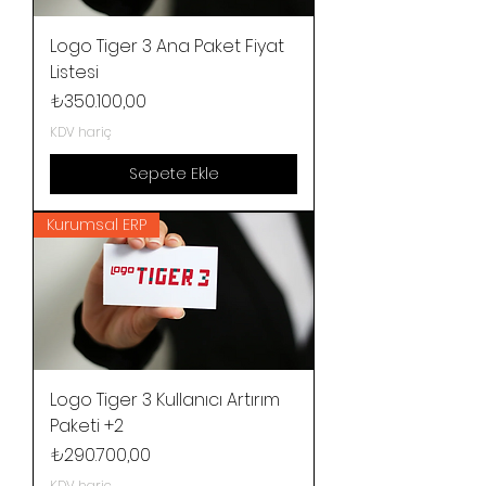
Logo Tiger 3 Ana Paket Fiyat
Listesi
Fiyat
₺350.100,00
KDV hariç
Sepete Ekle
Kurumsal ERP
Logo Tiger 3 Kullanıcı Artırım
Paketi +2
Fiyat
₺290.700,00
KDV hariç