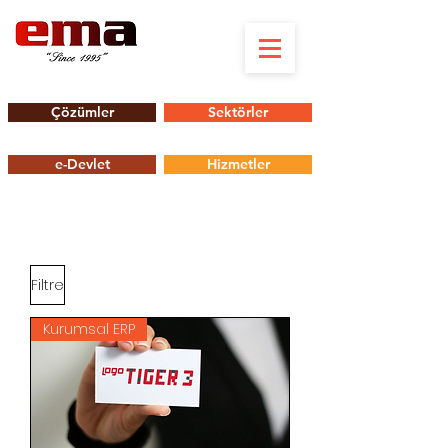
Çözümler
Sektörler
e-Devlet
Hizmetler
Filtre
Kurumsal ERP