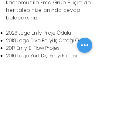
kadromuz ile Ema Grup Bilişim'de
her talebinize anında cevap
bulacaksınız.
2023 Logo En İyi Proje Ödülü
2018 Logo Diva En İyi İş Ortağı Ödülü
​2017 En İyi E-Flow Projesi
2016 Logo Yurt Dışı En İyi Projesi
2015 Logo En İyi Proje Ödülü
2015 Logo En İyi Mağazacılık Proje
Ödülü
2015 Logo Yurt Dışı En İyi Dikey Ürün
Proje Ödülü
2014 Logo Yurt Dışı Satış Liderliği
2014 Logo Yurt Dışı En İyi Proje Ödülü
2014 Logo En İyi Mind Proje Ödülü
2013 Logo Dünya Proje Satış ve
Geliştirme 2.liği