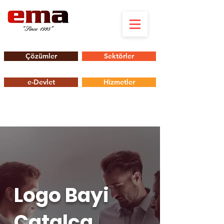
Çözümler
Sektörler
e-Devlet
Hizmetler
Logo Bayi
Çatalca