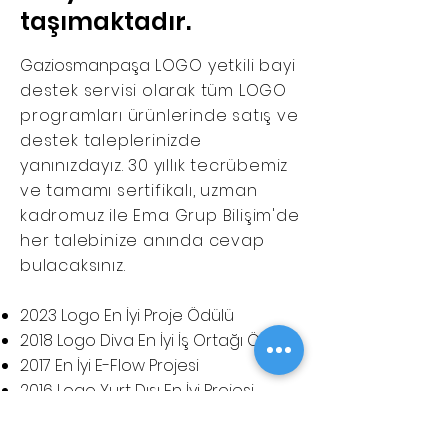
taşımaktadır.
Gaziosmanpaşa
LOGO yetkili bayi
destek servisi olarak tüm LOGO
programları ürünlerinde satış ve
destek taleplerinizde
yanınızdayız. 30 yıllık tecrübemiz
ve tamamı sertifikalı, uzman
kadromuz ile Ema Grup Bilişim'de
her talebinize anında cevap
bulacaksınız.
2023 Logo En İyi Proje Ödülü
2018 Logo Diva En İyi İş Ortağı Ödülü
​2017 En İyi E-Flow Projesi
2016 Logo Yurt Dışı En İyi Projesi
2015 Logo En İyi Proje Ödülü
2015 Logo En İyi Mağazacılık Proje