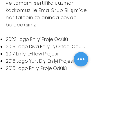
ve tamamı sertifikalı, uzman
kadromuz ile Ema Grup Bilişim'de
her talebinize anında cevap
bulacaksınız.
2023 Logo En İyi Proje Ödülü
2018 Logo Diva En İyi İş Ortağı Ödülü
​2017 En İyi E-Flow Projesi
2016 Logo Yurt Dışı En İyi Projesi
2015 Logo En İyi Proje Ödülü
2015 Logo En İyi Mağazacılık Proje
Ödülü
2015 Logo Yurt Dışı En İyi Dikey Ürün
Proje Ödülü
2014 Logo Yurt Dışı Satış Liderliği
2014 Logo Yurt Dışı En İyi Proje Ödülü
2014 Logo En İyi Mind Proje Ödülü
2013 Logo Dünya Proje Satış ve