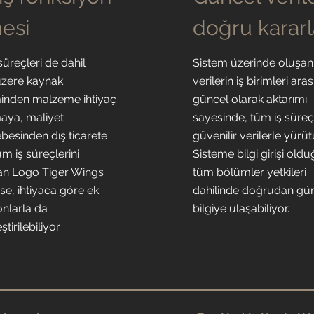
esi
doğru karar
üreçleri de dahil
Sistem üzerinde oluşan
zere kaynak
verilerin iş birimleri ara
inden malzeme ihtiyaç
güncel olarak aktarımı
aya, maliyet
sayesinde, tüm iş süreç
esinden dış ticarete
güvenilir verilerle yürüt
m iş süreçlerini
Sisteme bilgi girişi ol
an Logo Tiger Wings
tüm bölümler yetkileri
se, ihtiyaca göre ek
dahilinde doğrudan gü
onlarla da
bilgiye ulaşabiliyor.
tirilebiliyor.