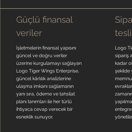
Güçlü finansal
Sipa
veriler
tesl
İşletmelerin finansal yapısını
Logo Ti
güncel ve doğru veriler
sipariş
üzerine kurgulamayı sağlayan
kadar ol
Logo Tiger Wings Enterprise,
şekilde
güncel kârlılık analizlerine
memnuni
ulaşma imkanı sağlamanın
evrakla
yanı sıra, ödeme ve tahsilat
zamanın
planı tanımları ile her türlü
yapılma
ihtiyaca cevap verecek bir
entegre 
esneklik sunuyor.
yönetile