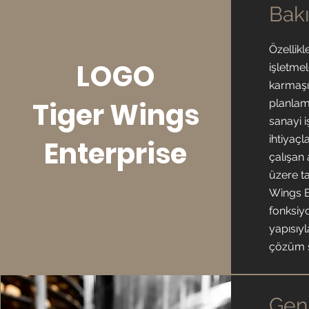
Bak
Özellikl
LOGO
işletmel
karmaşık
Tiger Wings
planlam
sanayi i
ihtiyaçl
Enterprise
çalışan 
üzere t
Wings E
fonksiyon
yapısıy
çözüm 
Gen