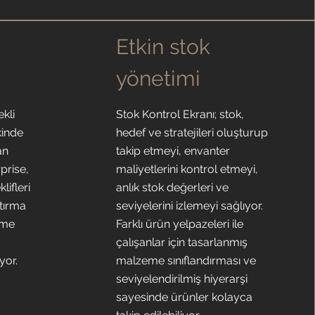
k
Etkin stok
yönetimi
ekli
Stok Kontrol Ekranı; stok,
kinde
hedef ve stratejileri oluşturup
an
takip etmeyi, envanter
prise,
maliyetlerini kontrol etmeyi,
lifleri
anlık stok değerleri ve
tırma
seviyelerini izlemeyi sağlıyor.
rme
Farklı ürün yelpazeleri ile
çalışanlar için tasarlanmış
yor.
malzeme sınıflandırması ve
seviyelendirilmiş hiyerarşi
sayesinde ürünler kolayca