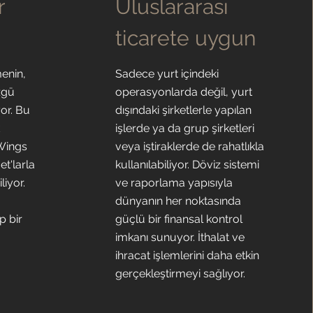
r
Uluslararası
ticarete uygun
enin,
Sadece yurt içindeki
zgü
operasyonlarda değil, yurt
yor. Bu
dışındaki şirketlerle yapılan
k
işlerde ya da grup şirketleri
Wings
veya iştiraklerde de rahatlıkla
t'larla
kullanılabiliyor. Döviz sistemi
liyor.
ve raporlama yapısıyla
dünyanın her noktasında
p bir
güçlü bir finansal kontrol
imkanı sunuyor. İthalat ve
ihracat işlemlerini daha etkin
gerçekleştirmeyi sağlıyor.