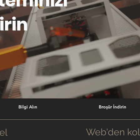
steminizi
irin
Bilgi Alın
Broşür İndirin
Web'den kol
el