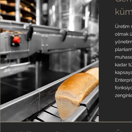
küm
Üretim s
olmak ü
yönetim
planlam
muhaseb
kadar tü
kapsay
Enterpri
fonksiy
zenginleş