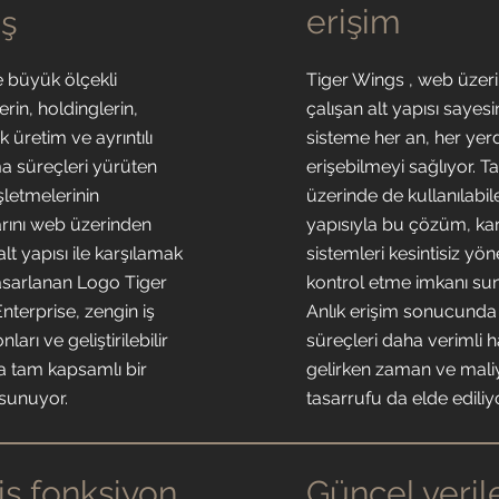
erişim
ış
e büyük ölçekli
Tiger Wings , web üzer
erin, holdinglerin,
çalışan alt yapısı sayes
 üretim ve ayrıntılı
sisteme her an, her yer
a süreçleri yürüten
erişebilmeyi sağlıyor. T
şletmelerinin
üzerinde de kullanılabil
arını web üzerinden
yapısıyla bu çözüm, ka
alt yapısı ile karşılamak
sistemleri kesintisiz yön
asarlanan Logo Tiger
kontrol etme imkanı su
nterprise, zengin iş
Anlık erişim sonucunda 
ları ve geliştirilebilir
süreçleri daha verimli h
la tam kapsamlı bir
gelirken zaman ve mali
sunuyor.
tasarrufu da elde ediliyo
iş fonksiyon
Güncel veril