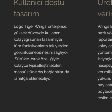
Kullanıcı dostu
Üre
tasarım
veri
Logo Tiger Wings Enterprise,
Wings E
yüksek düzeyde kullanım
bazlı yö
kolaylığı sunan tasarımıyla
raporla
tüm fonksiyonların tek yerden
kolayla
görüntülenebilmesini sağlıyor.
yönteml
Sürükle-bırak özelliğiyle
ihtiyaçl
kolayca kişiselleştirilebilen
hesaplı
masaüstüne dış bağlantılar da
verimlil
rahatça eklenebiliyor.
yükünü e
paylaşt
böylece
teslim e