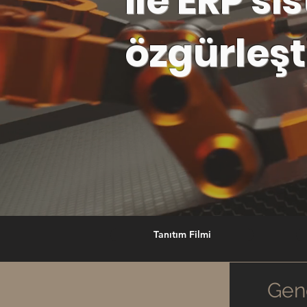
ile ERP si
özgürleşt
Tanıtım Filmi
Gen