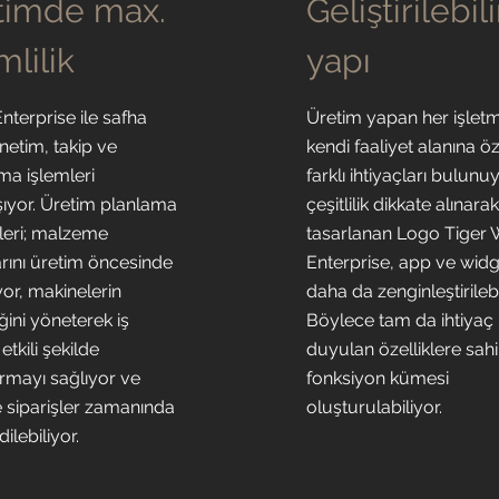
timde max.
Geliştirilebili
mlilik
yapı
nterprise ile safha
Üretim yapan her işletm
netim, takip ve
kendi faaliyet alanına ö
ma işlemleri
farklı ihtiyaçları bulunu
şıyor. Üretim planlama
çeşitlilik dikkate alınara
eri; malzeme
tasarlanan Logo Tiger 
arını üretim öncesinde
Enterprise, app ve widge
yor, makinelerin
daha da zenginleştirilebi
iğini yöneterek iş
Böylece tam da ihtiyaç
tkili şekilde
duyulan özelliklere sahi
ırmayı sağlıyor ve
fonksiyon kümesi
 siparişler zamanında
oluşturulabiliyor.
dilebiliyor.