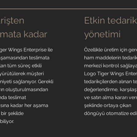
rişten
Etkin tedari
imata kadar
yönetimi
ger Wings Enterprise ile
Özellikle üretim için ger
 aşamasından teslimata
ham maddelerin tedari
an tüm süreç etkili
merkezi kontrol sağlay
 yürütülerek müşteri
Logo Tiger Wings Enter
yeti sağlanıyor. Gerekli
tedarikçilerden alınan tek
rın oluşturulmasından
değerlendirme, karşılaş
da teslimat
ve satın alma kararı ve
sına kadar her aşama
şeklinde ortaya çıkan
bir şekilde
döngüyü otomatize edi
biliyor.