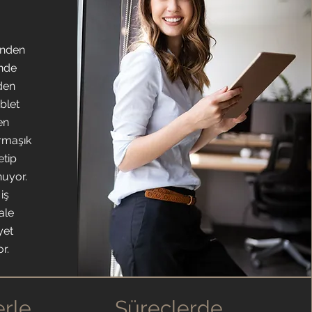
inden
inde
den
ablet
en
rmaşık
etip
nuyor.
iş
ale
yet
r.
erle
Süreçlerde