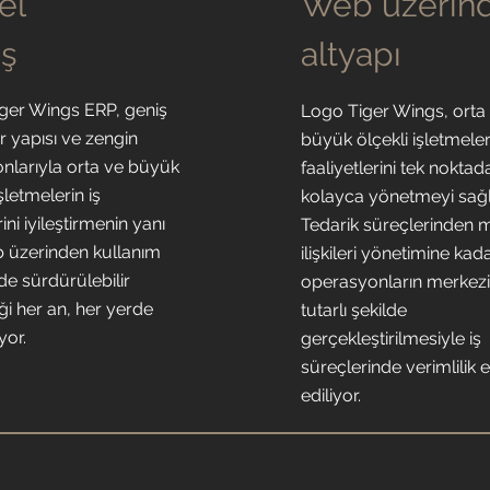
el
Web üzerin
ış
altyapı
ger Wings ERP, geniş
Logo Tiger Wings, orta
 yapısı ve zengin
büyük ölçekli işletmele
onlarıyla orta ve büyük
faaliyetlerini tek noktad
işletmelerin iş
kolayca yönetmeyi sağl
ini iyileştirmenin yanı
Tedarik süreçlerinden 
b üzerinden kullanım
ilişkileri yönetimine ka
de sürdürülebilir
operasyonların merkezi
iği her an, her yerde
tutarlı şekilde
yor.
gerçekleştirilmesiyle iş
süreçlerinde verimlilik 
ediliyor.