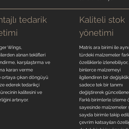
tajlı tedarik
Kaliteli stok
etimi
yönetimi
ger Wings,
Matris ara birimi ile aynı
ilerden alınan teklifleri
türdeki malzemeler fark
ndirme, karşılaştırma ve
özelliklerle izlenebiliyor,
lma kararı verme
binlerce malzemeyi
e ortaya çıkan döngüyü
ilgilendiren bir değişiklik
ze ederek tedarikçi
sadece tek bir tanımı
ürecinin kalitesini ve
değiştirerek güncelleneb
liğini artırıyor.
Farklı birimlerle izleme ö
sayesinde malzemeler s
sayıda birimle takip edil
çevrim katsayıları özelliğ