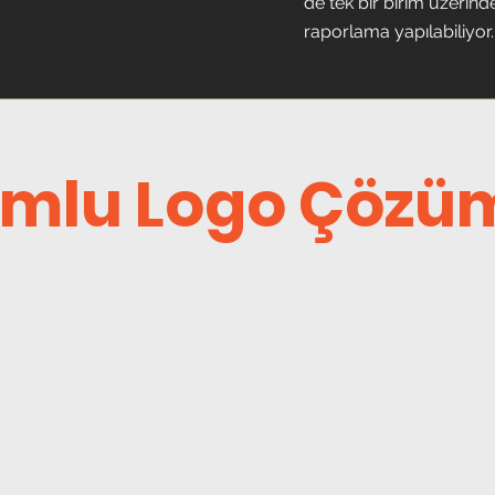
de tek bir birim üzerind
raporlama yapılabiliyor.
mlu Logo Çözüm