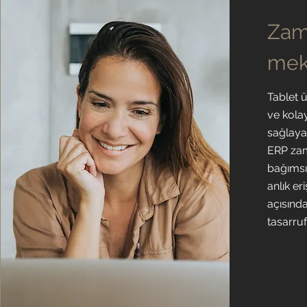
Zam
mek
Tablet ü
ve kolay
sağlaya
ERP za
bağımsız
anlık er
açısınd
tasarruf