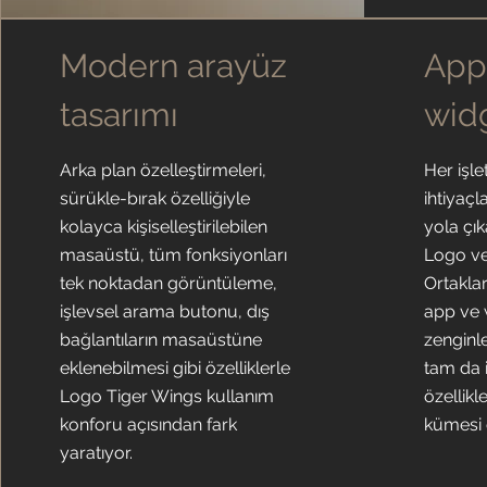
Modern arayüz
App
tasarımı
wid
Arka plan özelleştirmeleri,
Her işl
sürükle-bırak özelliğiyle
ihtiyaç
kolayca kişiselleştirilebilen
yola çı
masaüstü, tüm fonksiyonları
Logo v
tek noktadan görüntüleme,
Ortaklar
işlevsel arama butonu, dış
app ve 
bağlantıların masaüstüne
zenginle
eklenebilmesi gibi özelliklerle
tam da 
Logo Tiger Wings kullanım
özellikl
konforu açısından fark
kümesi 
yaratıyor.