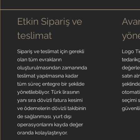
Etkin Sipariş ve
Avan
teslimat
yön
Sipariş ve teslimat için gerekli
Logo Ti
olan tüm evrakların
tedarikç
oluşturulmasından zamanında
değerle
teslimat yapılmasına kadar
satın a
tüm süreç entegre bir şekilde
şeklind
yönetilebiliyor. Türk lirasının
otomati
yanı sıra dövizli fatura kesimi
seçimi s
ve ödemelerin dövizli takibinin
güvenilir
de sağlanması, yurt dışı
operasyonlarını kayda değer
oranda kolaylaştırıyor.