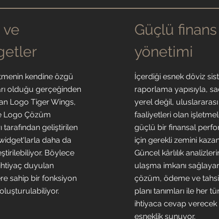
 ve
Güçlü finans
getler
yönetimi
etmenin kendine özgü
İçerdiği esnek döviz sis
ları olduğu gerçeğinden
raporlama yapısıyla, s
kan Logo Tiger Wings,
yerel değil, uluslararası
e Logo Çözüm
faaliyetleri olan işletme
ı tarafından geliştirilen
güçlü bir finansal perf
widget'larla daha da
için gerekli zemini kazan
ştirilebiliyor. Böylece
Güncel kârlılık analizler
ihtiyaç duyulan
ulaşma imkanı sağlaya
ere sahip bir fonksiyon
çözüm, ödeme ve tahsi
oluşturulabiliyor.
planı tanımları ile her tü
ihtiyaca cevap verecek 
esneklik sunuyor.