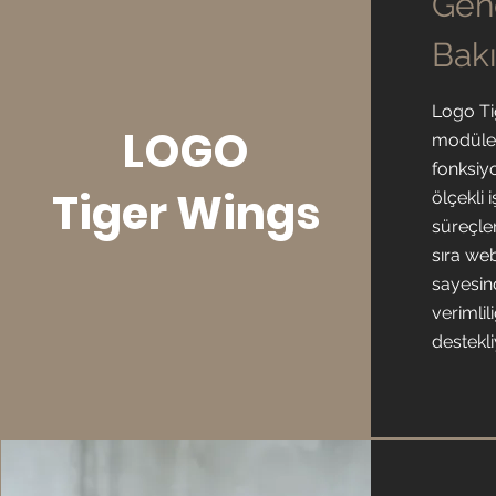
Gen
Bak
Logo Ti
LOGO
modüler
fonksiy
Tiger Wings
ölçekli 
süreçler
sıra we
sayesin
verimlil
destekli