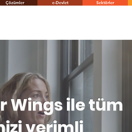
Çözümler
e-Devlet
Sektörler
r Wings ile tüm
izi verimli