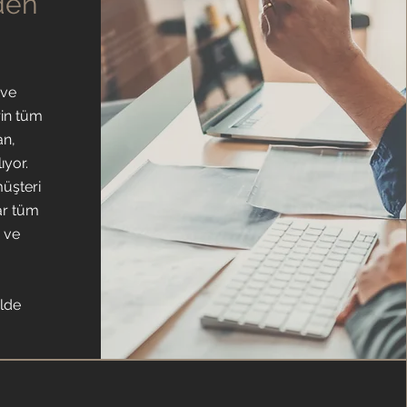
den
 ve
rin tüm
an,
ıyor.
müşteri
dar tüm
 ve
elde