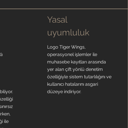
Yasal
uyumluluk
Logo Tiger Wings,
lı
operasyonel işlemler ile
muhasebe kayıtları arasında
yer alan çift yönlü denetim
özelliğiyle sistem tutarlılığını ve
kullanıcı hatalarını asgari
iliyor.
düzeye indiriyor.
zelliği
ınırsız
irken,
i ile