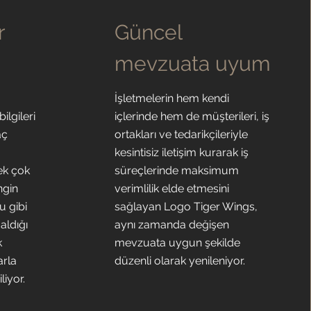
r
Güncel
mevzuata uyum
İşletmelerin hem kendi
ilgileri
içlerinde hem de müşterileri, iş
aç
ortakları ve tedarikçileriyle
kesintisiz iletişim kurarak iş
ek çok
süreçlerinde maksimum
ngin
verimlilik elde etmesini
u gibi
sağlayan Logo Tiger Wings,
 aldığı
aynı zamanda değişen
k
mevzuata uygun şekilde
arla
düzenli olarak yenileniyor.
liyor.