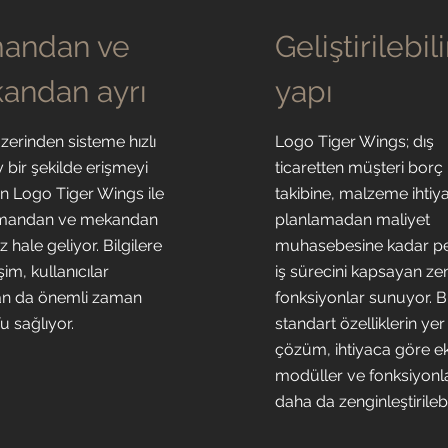
andan ve
Geliştirilebili
andan ayrı
yapı
zerinden sisteme hızlı
Logo Tiger Wings; dış
 bir şekilde erişmeyi
ticaretten müşteri borç b
n Logo Tiger Wings ile
takibine, malzeme ihtiy
mandan ve mekandan
planlamadan maliyet
 hale geliyor. Bilgilere
muhasebesine kadar p
işim, kullanıcılar
iş sürecini kapsayan ze
an da önemli zaman
fonksiyonlar sunuyor. B
u sağlıyor.
standart özelliklerin yer
çözüm, ihtiyaca göre e
modüller ve fonksiyonl
daha da zenginleştirilebi