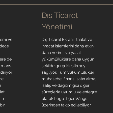
Dış Ticaret
Yönetimi
temi ve
Dış Ticaret Ekranı, ithalat ve
adece
ihracat işlemlerini daha etkin,
daha verimli ve yasal
lere de
yükümlülüklere daha uygun
ormans
şekilde gerçekleştirmeyi
dırıyor.
sağlıyor. Tüm yükümlülükler
ine
muhasebe, finans, satın alma,
n
satış ve dağıtım gibi diğer
lat
süreçlerle uyumlu ve entegre
rlü
olarak Logo Tiger Wings
bir
üzerinden takip edilebiliyor.