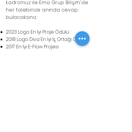
kadromuz ile Ema Grup Bilişim'de
her talebinize anında cevap
bulacaksınız.
2023 Logo En İyi Proje Ödülü
2018 Logo Diva En İyi İş Ortağı Ödülü
​2017 En İyi E-Flow Projesi
2016 Logo Yurt Dışı En İyi Projesi
2015 Logo En İyi Proje Ödülü
2015 Logo En İyi Mağazacılık Proje
Ödülü
2015 Logo Yurt Dışı En İyi Dikey Ürün
Proje Ödülü
2014 Logo Yurt Dışı Satış Liderliği
2014 Logo Yurt Dışı En İyi Proje Ödülü
2014 Logo En İyi Mind Proje Ödülü
2013 Logo Dünya Proje Satış ve
Geliştirme 2.liği