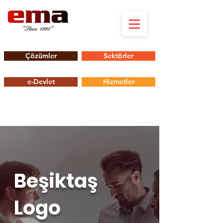
Çözümler
Sektörler
e-Devlet
Hizmetler
Beşiktaş
Logo