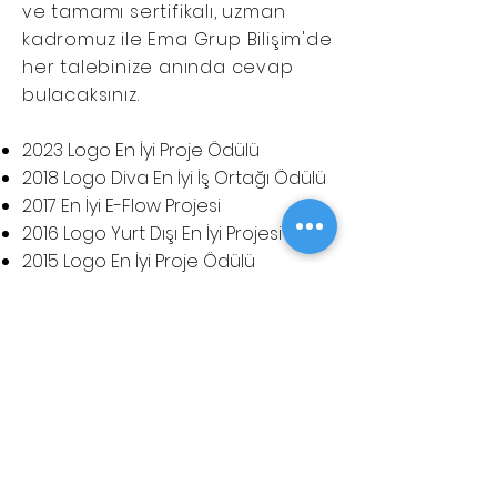
ve tamamı sertifikalı, uzman
kadromuz ile Ema Grup Bilişim'de
her talebinize anında cevap
bulacaksınız.
2023 Logo En İyi Proje Ödülü
2018 Logo Diva En İyi İş Ortağı Ödülü
​2017 En İyi E-Flow Projesi
2016 Logo Yurt Dışı En İyi Projesi
2015 Logo En İyi Proje Ödülü
2015 Logo En İyi Mağazacılık Proje
Ödülü
2015 Logo Yurt Dışı En İyi Dikey Ürün
Proje Ödülü
2014 Logo Yurt Dışı Satış Liderliği
2014 Logo Yurt Dışı En İyi Proje Ödülü
2014 Logo En İyi Mind Proje Ödülü
2013 Logo Dünya Proje Satış ve