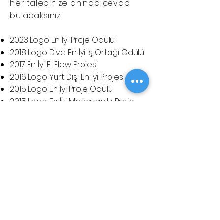
her talebinize anında cevap
bulacaksınız.
2023 Logo En İyi Proje Ödülü
2018 Logo Diva En İyi İş Ortağı Ödülü
​2017 En İyi E-Flow Projesi
2016 Logo Yurt Dışı En İyi Projesi
2015 Logo En İyi Proje Ödülü
2015 Logo En İyi Mağazacılık Proje
Ödülü
2015 Logo Yurt Dışı En İyi Dikey Ürün
Proje Ödülü
2014 Logo Yurt Dışı Satış Liderliği
2014 Logo Yurt Dışı En İyi Proje Ödülü
2014 Logo En İyi Mind Proje Ödülü
2013 Logo Dünya Proje Satış ve
Geliştirme 2.liği
2012 Logo Dünya Proje Satış ve