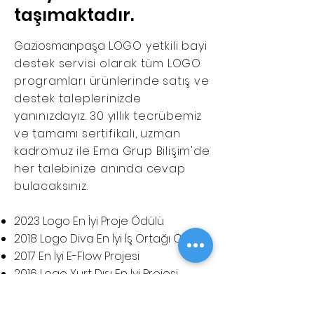
taşımaktadır.
Gaziosmanpaşa
LOGO yetkili bayi
destek servisi olarak tüm LOGO
programları ürünlerinde satış ve
destek taleplerinizde
yanınızdayız. 30 yıllık tecrübemiz
ve tamamı sertifikalı, uzman
kadromuz ile Ema Grup Bilişim'de
her talebinize anında cevap
bulacaksınız.
2023 Logo En İyi Proje Ödülü
2018 Logo Diva En İyi İş Ortağı Ödülü
​2017 En İyi E-Flow Projesi
2016 Logo Yurt Dışı En İyi Projesi
2015 Logo En İyi Proje Ödülü
2015 Logo En İyi Mağazacılık Proje