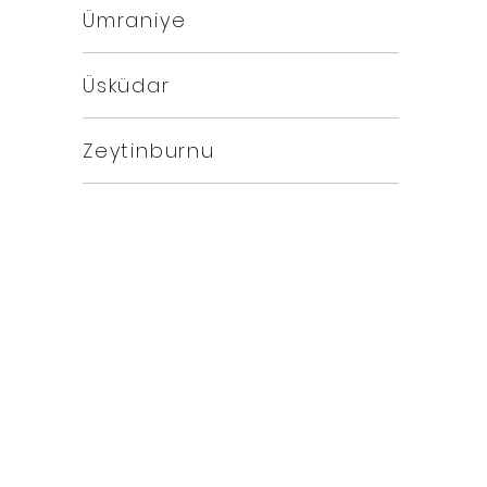
Ümraniye
Üsküdar
Zeytinburnu