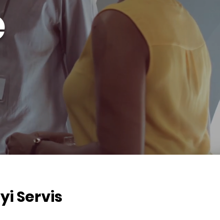
e
i Servis