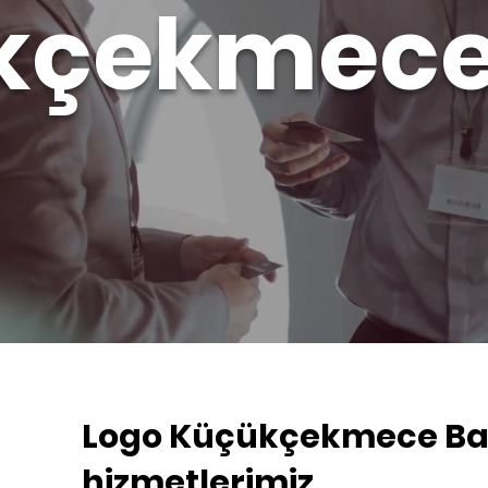
kçekmec
Logo Küçükçekmece Bay
hizmetlerimiz