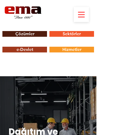
Çözümler
Sektörler
e-Devlet
Hizmetler
Dağıtım ve