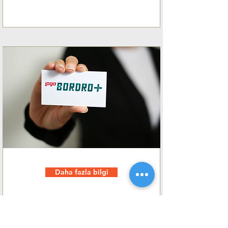
Daha fazla bilgi
İnsan Kaynakları Bordro
İK departmanlarının bordro