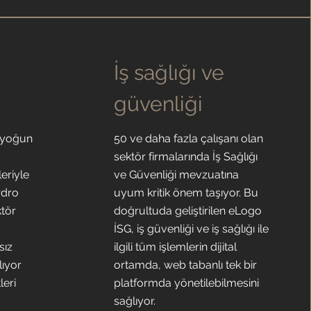
İş sağlığı ve
güvenliği
-yoğun
50 ve daha fazla çalışanı olan
sektör firmalarında İş Sağlığı
eriyle
ve Güvenliği mevzuatına
rdro
uyum kritik önem taşıyor. Bu
ktör
doğrultuda geliştirilen eLogo
İSG, iş güvenliği ve iş sağlığı ile
sız
ilgili tüm işlemlerin dijital
lıyor
ortamda, web tabanlı tek bir
leri
platformda yönetilebilmesini
sağlıyor.