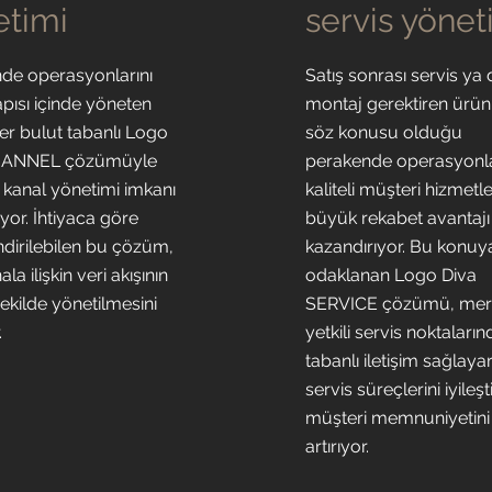
etimi
servis yönet
de operasyonlarını
Satış sonrası servis ya
apısı içinde yöneten
montaj gerektiren ürün
ler bulut tabanlı Logo
söz konusu olduğu
HANNEL çözümüyle
perakende operasyonl
r kanal yönetimi imkanı
kaliteli müşteri hizmetle
yor. İhtiyaca göre
büyük rekabet avantajı
ndirilebilen bu çözüm,
kazandırıyor. Bu konuy
la ilişkin veri akışının
odaklanan Logo Diva
ekilde yönetilmesini
SERVICE çözümü, merk
.
yetkili servis noktaları
tabanlı iletişim sağlaya
servis süreçlerini iyileşt
müşteri memnuniyetini
artırıyor.