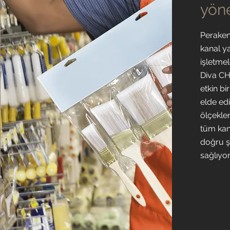
yön
Peraken
kanal y
işletme
Diva C
etkin bi
elde edi
ölçekle
tüm kana
doğru ş
sağlıyor