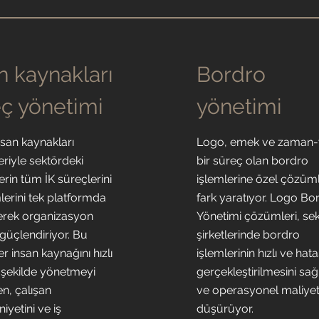
n kaynakları
Bordro
ç yönetimi
yönetimi
nsan kaynakları
Logo, emek ve zaman
riyle sektördeki
bir süreç olan bordro
erin tüm İK süreçlerini
işlemlerine özel çözüml
lerini tek platformda
fark yaratıyor. Logo Bo
rerek organizasyon
Yönetimi çözümleri, se
 güçlendiriyor. Bu
şirketlerinde bordro
 insan kaynağını hızlı
işlemlerinin hızlı ve hata
n şekilde yönetmeyi
gerçekleştirilmesini sağ
n, çalışan
ve operasyonel maliyet
yetini ve iş
düşürüyor.