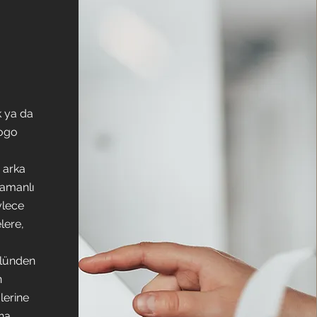
k ya da
Logo
 arka
zamanlı
ylece
lere,
olünden
n
lerine
na