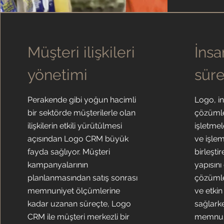
Müşteri ilişkileri
İnsa
yönetimi
süre
Perakende gibi yoğun hacimli
Logo, i
bir sektörde müşterilerle olan
çözümle
ilişkilerin etkili yürütülmesi
işletmel
açısından Logo CRM büyük
ve işlem
fayda sağlıyor. Müşteri
birleşti
kampanyalarının
yapısını
planlanmasından satış sonrası
çözümler
memnuniyet ölçümlerine
ve etki
kadar uzanan süreçte, Logo
sağlarke
CRM ile müşteri merkezli bir
memnuni