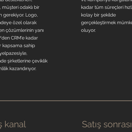
 müşteri odaklı bir
kadar tüm süreçleri hızl
m gerekiyor. Logo,
kolay bir şekilde
deye özel olarak
gerçekleştirmek mümk
ilen çözümlerinin yanı
oluyor.
P'den CRM'e kadar
ir kapsama sahip
elpazesiyle,
e şirketlerine çeviklik
lilik kazandırıyor.
ş kanal
Satış
sonras