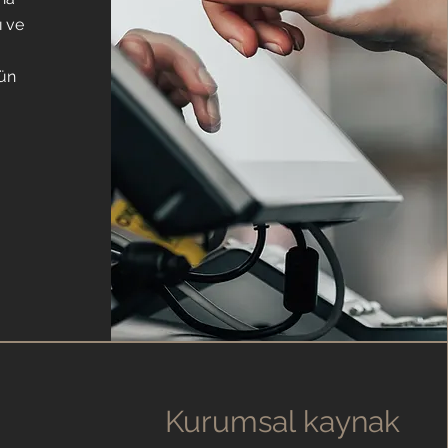
ı ve
ün
ı
Kurumsal kaynak