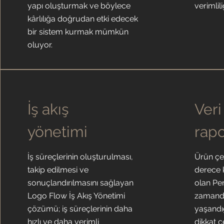
yapı oluşturmak ve böylece
verimlili
kârlılığa doğrudan etki edecek
bir sistem kurmak mümkün
oluyor.
İş akış
Veri
yönetimi
rap
İş süreçlerinin oluşturulması,
Ürün çeş
takip edilmesi ve
derece 
sonuçlandırılmasını sağlayan
olan Pe
Logo Flow İş Akış Yönetimi
zamanda
çözümü; iş süreçlerinin daha
yaşandığ
hızlı ve daha verimli
dikkat ç