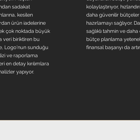
rından sadakat
kolaylaştırıyor, hızlandı
larına, kesilen
daha güvenilir bütçeler
rdan ürün iadelerine
hazırlamayı sağlıyor. D
ek çok noktada büyük
sağlıklı tahmin ve daha
 veri biriktiren bu
bütçe planlama yetenek
e, Logo'nun sunduğu
finansal başarıyı da artır
lizi ve raporlama
i en detay kırılımlara
alizler yapıyor.