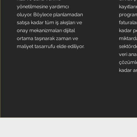
yönetilmesine yardımcı
kayıtla
oluyor. Böylece planlamadan
program
satışa kadar tüm iş akışları ve
faturala
onay mekanizmaları dijital
kadar p
ortama taşınarak zaman ve
miktarda
maliyet tasarrufu elde ediliyor.
sektörd
veri ana
çözümler
kadar an