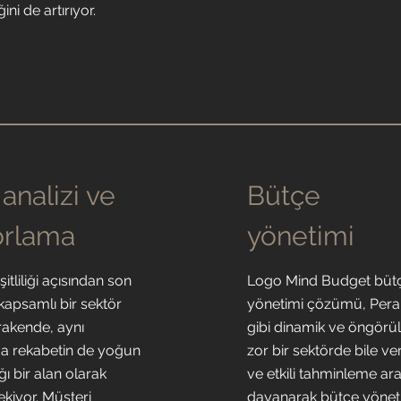
ğini de artırıyor.
 analizi ve
Bütçe
orlama
yönetimi
itliliği açısından son
Logo Mind Budget büt
kapsamlı bir sektör
yönetimi çözümü, Per
rakende, aynı
gibi dinamik ve öngörü
 rekabetin de yoğun
zor bir sektörde bile ver
ı bir alan olarak
ve etkili tahminleme ar
ekiyor. Müşteri
dayanarak bütçe yönet