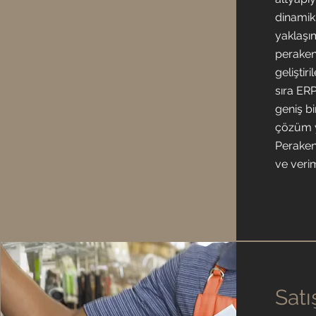
dinamik,
yaklaşı
peraken
geliştir
sıra ER
geniş b
çözüm y
Perakend
ve verim
Satı