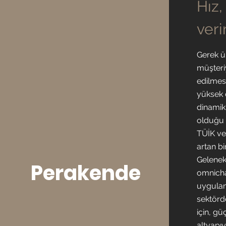
Hız,
veri
Gerek ür
müşter
edilmes
yüksek d
dinamik
olduğu 
TÜİK ver
artan bi
Geleneks
Perakende
omnicha
uygulam
sektörd
için, gü
altyapı