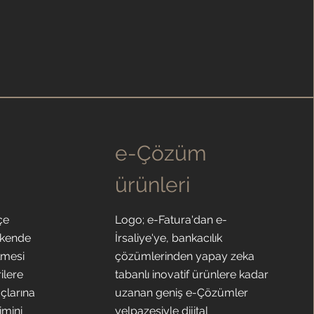
e-Çözüm
ürünleri
çe
Logo; e-Fatura'dan e-
akende
İrsaliye'ye, bankacılık
lmesi
çözümlerinden yapay zeka
ilere
tabanlı inovatif ürünlere kadar
açlarına
uzanan geniş e-Çözümler
imini
yelpazesiyle dijital