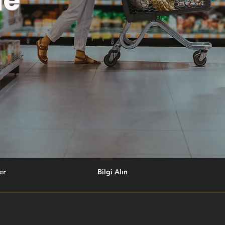
de
er
Bilgi Alın