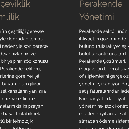
 çeviklik
Perakende
mlilik
Yönetimi
ün çeşitliliği gerekse
Perakende sektörünün
iyle doğrudan temas
ihtiyaçları göz önünde
i nedeniyle son derece
bulundurularak yerleşi
evir hızlarının ve
bulut tabanlı sunulan 
 bir yapının söz konusu
Perakende Çözümleri,
Perakende sektörü,
mağazalarda ön ofis ve
ilerine göre her yıl
ofis işlemlerini gerçek-
r büyüme sergiliyor.
yönetmeyi sağlıyor. Bö
el kanalların yanı sıra
satış faturalarından iade
nnel ve e-ticaret
kampanyalardan fiyat
alarını da kapsayan
yönetimine, stok kontr
e başarılı olabilmek
müşteri kayıtlarına, satı
çlü bir teknolojik
almadan ödeme sistem
yla desteklenen,
ve kampanya kurguları