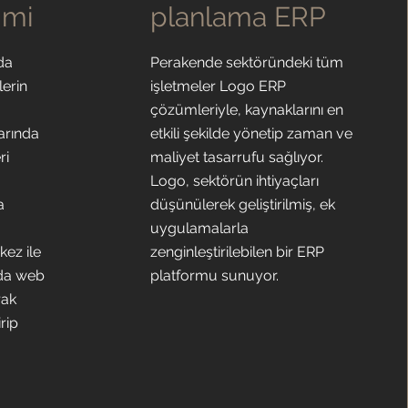
imi
planlama ERP
 da
Perakende sektöründeki tüm
lerin
işletmeler Logo ERP
çözümleriyle, kaynaklarını en
arında
etkili şekilde yönetip zaman ve
ri
maliyet tasarrufu sağlıyor.
Logo, sektörün ihtiyaçları
a
düşünülerek geliştirilmiş, ek
uygulamalarla
ez ile
zenginleştirilebilen bir ERP
nda web
platformu sunuyor.
rak
irip