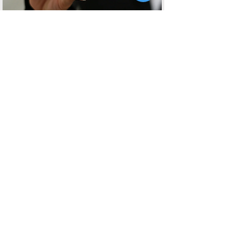
Daha fazla bilgi
Veri Analizi Raporlama
Self-servis veri keşfi ve analizi
süreçlerini kolaylaştırarak verilerin
aksiyon odaklı bilgilere dönüştürü