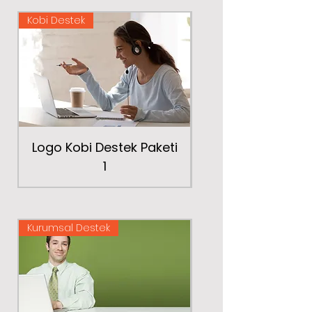
Kobi Destek
Kobi Destek
Logo Kobi Destek Paketi
Logo Kobi Destek
1
Kurumsal Destek
Kurumsal Destek